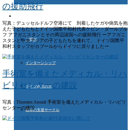
の援助飛行
ご協力ください
写真：デュッセルドルフ空港にて 到着したケガや病気を抱
えた子どもたちとドイツ国際平和村代表ケビン・ダールブル
フ アフガニスタンとその周辺諸国への援助飛行 ーアフガニ
ご寄付
スタンと中央アジアの子どもたちを連れて、 ドイツ国際平
和村スタッフがカブールからドイツに戻りましたー
インターンシップ
手術室を備えたメディカル・リハ
ビリセンターの建設
ドイツ在住の方
写真：Thorsten Arendt 手術室を備えたメディカル・リハビリ
センターの建設
日本の支援サークル