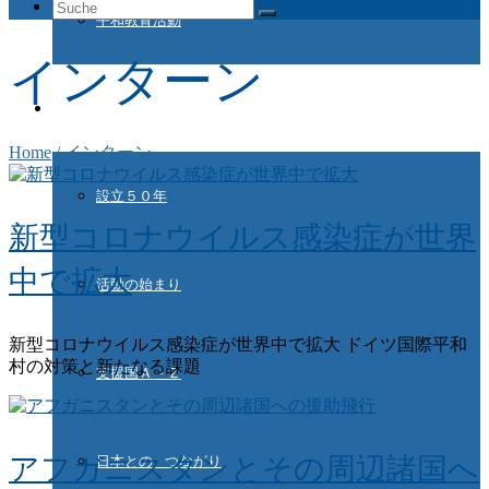
Suche
平和教育活動
nach:
インターン
ドイツ国際平和村とは
Home
/
インターン
設立５０年
新型コロナウイルス感染症が世界
中で拡大
活動の始まり
新型コロナウイルス感染症が世界中で拡大 ドイツ国際平和
村の対策と新たなる課題
支援国Ａ－Ｚ
アフガニスタンとその周辺諸国へ
日本との つながり