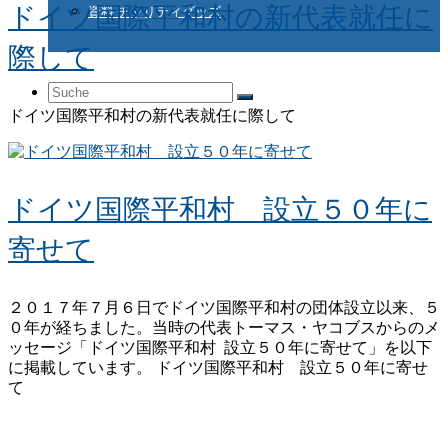
ドイツ国際平和村の新代表就任に
資料 チャリティグッズ
際して
Suche
ドイツ国際平和村の新代表就任に際して
nach:
ドイツ国際平和村 設立５０年に
寄せて
２０１７年７月６日でドイツ国際平和村の団体設立以来、５
０年が経ちました。当時の代表トーマス・ヤコブスからのメ
ッセージ「ドイツ国際平和村 設立５０年に寄せて」を以下
に掲載しています。 ドイツ国際平和村 設立５０年に寄せ
て
リンク
お問い合わせ