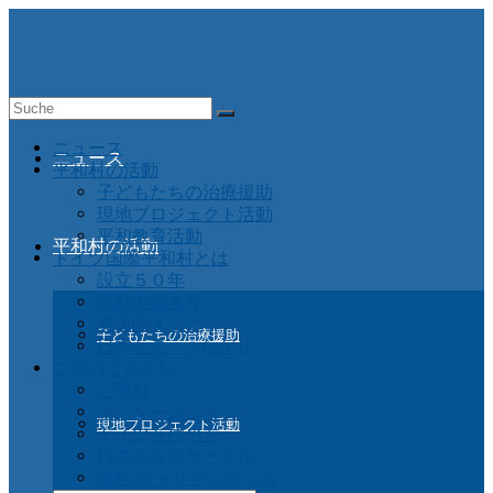
Suche
nach:
ニュース
ニュース
平和村の活動
子どもたちの治療援助
現地プロジェクト活動
平和教育活動
平和村の活動
ドイツ国際平和村とは
設立５０年
活動の始まり
支援国Ａ－Ｚ
子どもたちの治療援助
日本との つながり
ご協力ください
ご寄付
インターンシップ
現地プロジェクト活動
ドイツ在住の方
日本の支援サークル
資料 チャリティグッズ