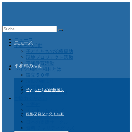
Suche
nach:
ニュース
ニュース
平和村の活動
子どもたちの治療援助
現地プロジェクト活動
平和教育活動
平和村の活動
ドイツ国際平和村とは
設立５０年
活動の始まり
支援国Ａ－Ｚ
子どもたちの治療援助
日本との つながり
ご協力ください
ご寄付
インターンシップ
現地プロジェクト活動
ドイツ在住の方
日本の支援サークル
資料 チャリティグッズ