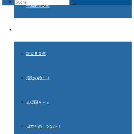
Suche
平和教育活動
nach:
ドイツ国際平和村とは
設立５０年
活動の始まり
支援国Ａ－Ｚ
日本との つながり