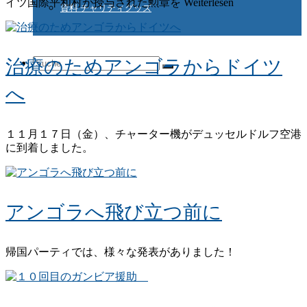
イツ国際平和村が授与された勲章を Weiterlesen
資料 チャリティグッズ
治療のためアンゴラからドイツ
Suche
へ
nach:
１１月１７日（金）、チャーター機がデュッセルドルフ空港
に到着しました。
アンゴラへ飛び立つ前に
帰国パーティでは、様々な発表がありました！