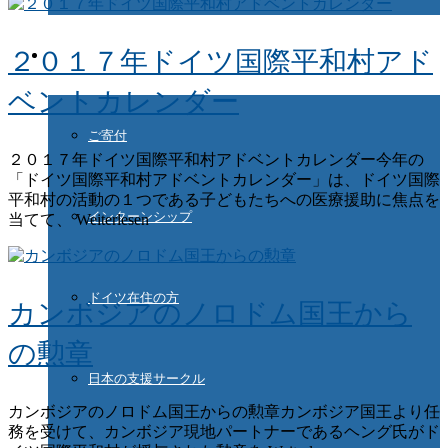
２０１７年ドイツ国際平和村アド
ご協力ください
ベントカレンダー
ご寄付
２０１７年ドイツ国際平和村アドベントカレンダー今年の
「ドイツ国際平和村アドベントカレンダー」は、ドイツ国際
平和村の活動の１つである子どもたちへの医療援助に焦点を
インターンシップ
当てて、 Weiterlesen
ドイツ在住の方
カンボジアのノロドム国王から
の勲章
日本の支援サークル
カンボジアのノロドム国王からの勲章カンボジア国王より任
務を受けて、カンボジア現地パートナーであるヘング氏がド