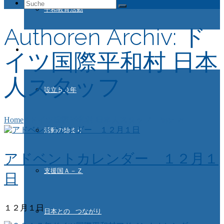
Suche
平和教育活動
nach:
Authoren Archiv: ド
ドイツ国際平和村とは
イツ国際平和村 日本
人スタッフ
設立５０年
Home
/
ドイツ国際平和村 日本人スタッフ
- Page 58
活動の始まり
アドベントカレンダー １２月１
支援国Ａ－Ｚ
日
１２月１日
日本との つながり