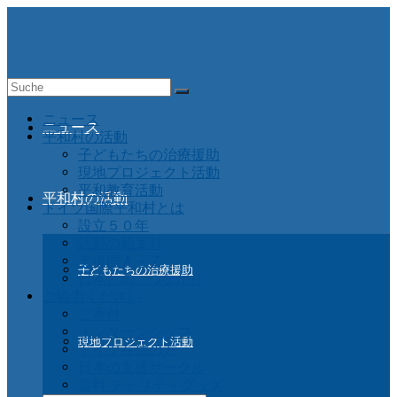
Suche
nach:
ニュース
ニュース
平和村の活動
子どもたちの治療援助
現地プロジェクト活動
平和教育活動
平和村の活動
ドイツ国際平和村とは
設立５０年
活動の始まり
支援国Ａ－Ｚ
子どもたちの治療援助
日本との つながり
ご協力ください
ご寄付
インターンシップ
現地プロジェクト活動
ドイツ在住の方
日本の支援サークル
資料 チャリティグッズ