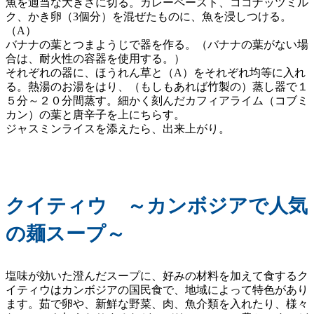
魚を適当な大きさに切る。カレーペースト、ココナッツミル
ク、かき卵（3個分）を混ぜたものに、魚を浸しつける。
（A）
バナナの葉とつまようじで器を作る。（バナナの葉がない場
合は、耐火性の容器を使用する。）
それぞれの器に、ほうれん草と（A）をそれぞれ均等に入れ
る。熱湯のお湯をはり、（もしもあれば竹製の）蒸し器で１
５分～２０分間蒸す。細かく刻んだカフィアライム（コブミ
カン）の葉と唐辛子を上にちらす。
ジャスミンライスを添えたら、出来上がり。
クイティウ ～カンボジアで人気
の麺スープ～
塩味が効いた澄んだスープに、好みの材料を加えて食するク
イティウはカンボジアの国民食で、地域によって特色があり
ます。茹で卵や、新鮮な野菜、肉、魚介類を入れたり、様々