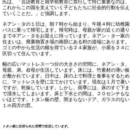
氏は、「言語教育と就学前教育に並行して特に重要なのは、
これからこの国を支えていく子どもたちに社会的行動を伝え
ていくことだ。」と強調します。
ネアン・タの１日は、朝７時から始まり、午後４時に幼稚園
バスに乗って帰宅します。帰宅時は、母親が家の近くの通り
までネアン・タをお迎えに待っています。ネアン・タ一家の
住まいは、廃棄物置き場の南部にある村の道端にあります。
ゴミの中から生活の糧を得ている２４家族が、小屋を２４に
区切って住んでいます。
幅の広いマットレス一つ分の大きさの空間に、ネアン・タ、
母親、弟、叔母が生活しています。床には、竹素材の薄い板
が敷かれています。日中は、床の上で料理と食事をするため
に、マットレスを壁に立てかけています。現在は１月で暑い
ですが、乾燥しています。しかし、雨季には、床のすぐ下ま
で浸水してしまいます。床と下水との間は、２０センチもな
いほどです。トタン板の壁、閉まらないドア、ガラスのない
１ｍ四方の窓。
トタン板に仕切られた空間で生活しています。