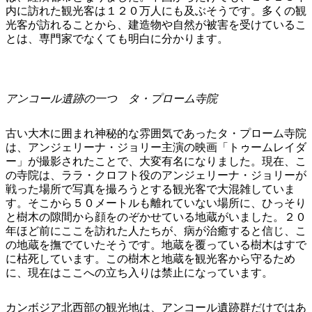
内に訪れた観光客は１２０万人にも及ぶそうです。多くの観
光客が訪れることから、建造物や自然が被害を受けているこ
とは、専門家でなくても明白に分かります。
アンコール遺跡の一つ タ・プローム寺院
古い大木に囲まれ神秘的な雰囲気であったタ・プローム寺院
は、アンジェリーナ・ジョリー主演の映画「トゥームレイダ
ー」が撮影されたことで、大変有名になりました。現在、こ
の寺院は、ララ・クロフト役のアンジェリーナ・ジョリーが
戦った場所で写真を撮ろうとする観光客で大混雑していま
す。そこから５０メートルも離れていない場所に、ひっそり
と樹木の隙間から顔をのぞかせている地蔵がいました。２０
年ほど前にここを訪れた人たちが、病が治癒すると信じ、こ
の地蔵を撫でていたそうです。地蔵を覆っている樹木はすで
に枯死しています。この樹木と地蔵を観光客から守るため
に、現在はここへの立ち入りは禁止になっています。
カンボジア北西部の観光地は、アンコール遺跡群だけではあ