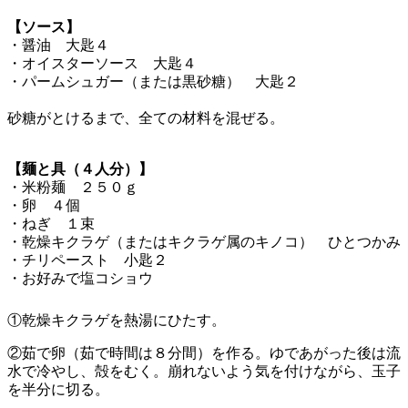
【ソース】
・醤油 大匙４
・オイスターソース 大匙４
・パームシュガー（または黒砂糖） 大匙２
砂糖がとけるまで、全ての材料を混ぜる。
【麺と具（４人分）】
・米粉麺 ２５０ｇ
・卵 ４個
・ねぎ １束
・乾燥キクラゲ（またはキクラゲ属のキノコ） ひとつかみ
・チリペースト 小匙２
・お好みで塩コショウ
①乾燥キクラゲを熱湯にひたす。
②茹で卵（茹で時間は８分間）を作る。ゆであがった後は流
水で冷やし、殻をむく。崩れないよう気を付けながら、玉子
を半分に切る。