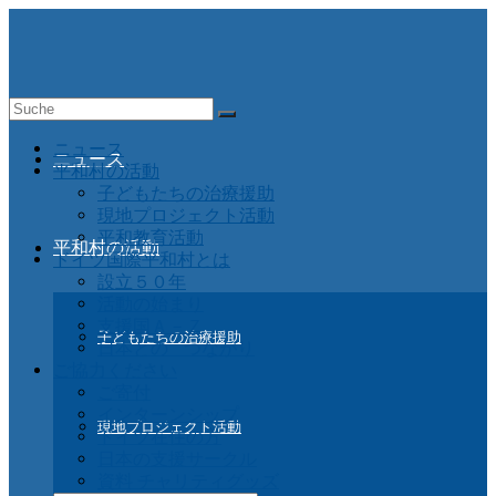
Suche
nach:
ニュース
ニュース
平和村の活動
子どもたちの治療援助
現地プロジェクト活動
平和教育活動
平和村の活動
ドイツ国際平和村とは
設立５０年
活動の始まり
支援国Ａ－Ｚ
子どもたちの治療援助
日本との つながり
ご協力ください
ご寄付
インターンシップ
現地プロジェクト活動
ドイツ在住の方
日本の支援サークル
資料 チャリティグッズ