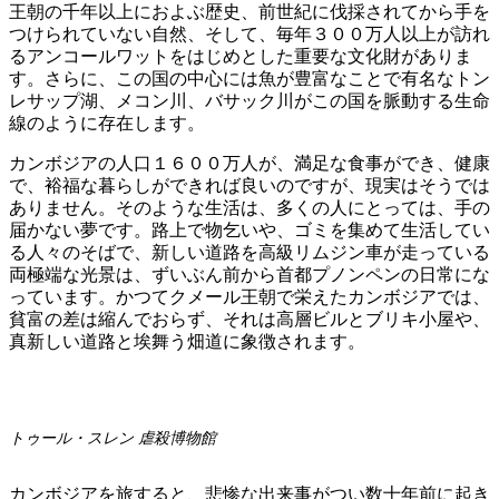
王朝の千年以上におよぶ歴史、前世紀に伐採されてから手を
つけられていない自然、そして、毎年３００万人以上が訪れ
るアンコールワットをはじめとした重要な文化財がありま
す。さらに、この国の中心には魚が豊富なことで有名なトン
レサップ湖、メコン川、バサック川がこの国を脈動する生命
線のように存在します。
カンボジアの人口１６００万人が、満足な食事ができ、健康
で、裕福な暮らしができれば良いのですが、現実はそうでは
ありません。そのような生活は、多くの人にとっては、手の
届かない夢です。路上で物乞いや、ゴミを集めて生活してい
る人々のそばで、新しい道路を高級リムジン車が走っている
両極端な光景は、ずいぶん前から首都プノンペンの日常にな
っています。かつてクメール王朝で栄えたカンボジアでは、
貧富の差は縮んでおらず、それは高層ビルとブリキ小屋や、
真新しい道路と埃舞う畑道に象徴されます。
トゥール・スレン 虐殺博物館
カンボジアを旅すると、悲惨な出来事がつい数十年前に起き