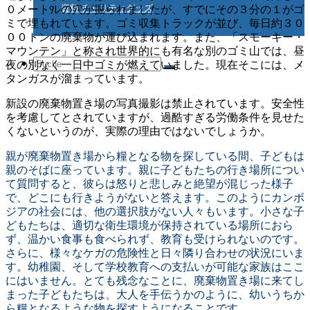
資料 チャリティグッズ
０メートルの穴が掘られましたが、すでにその３分の１がゴ
ミで埋もれています。ゴミ収集トラックが並び、毎日約３０
００トンの廃棄物が運び込まれます。また、「スモーキー・
マウンテン」と称され世界的にも有名な別のゴミ山では、昼
Suche
夜の別なく一日中ゴミが燃えていました。現在そこには、メ
タンガスが溜まっています。
新設の廃棄物置き場の写真撮影は禁止されています。安全性
を考慮してとされていますが、過酷すぎる労働条件を見せた
nach:
くないというのが、実際の理由ではないでしょうか。
親が廃棄物置き場から糧となる物を探している間、子どもは
親のそばに座っています。親に子どもたちの行き場所につい
て質問すると、彼らは怒りと悲しみと絶望が混じった様子
で、どこにも行きようがないと答えます。このようにカンボ
ジアの社会には、他の選択肢がない人々もいます。小さな子
どもたちは、適切な衛生環境が保持されている場所におら
ず、温かい食事も食べられず、教育も受けられないのです。
さらに、様々なケガの危険性と日々隣り合わせの状況にいま
す。幼稚園、そして学校教育への支払いが可能な家族はここ
にはいません。とても残念なことに、廃棄物置き場に来てし
まった子どもたちは、大人を手伝うかのように、幼いうちか
ら糧となるような物を探すようになることです。