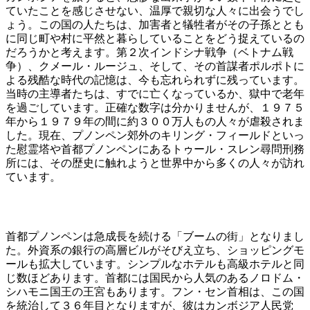
ていたことを感じさせない、温厚で親切な人々に出会うでし
ょう。この国の人たちは、加害者と犠牲者がその子孫ととも
に同じ町や村に平然と暮らしていることをどう捉えているの
だろうかと考えます。第２次インドシナ戦争（ベトナム戦
争）、クメール・ルージュ、そして、その首謀者ポルポトに
よる残酷な時代の記憶は、今も忘れられずに残っています。
当時の主導者たちは、すでに亡くなっているか、獄中で老年
を過ごしています。正確な数字は分かりませんが、１９７５
年から１９７９年の間に約３００万人もの人々が虐殺されま
した。現在、プノンペン郊外のキリング・フィールドといっ
た慰霊塔や首都プノンペンにあるトゥール・スレン尋問刑務
所には、その歴史に触れようと世界中から多くの人々が訪れ
ています。
首都プノンペンは急成長を続ける「ブームの街」となりまし
た。外資系の銀行の高層ビルがそびえ立ち、ショッピングモ
ールも拡大しています。シンプルなホテルも高級ホテルと同
じ数ほどあります。首都には国民から人気のあるノロドム・
シハモニ国王の王宮もあります。フン・セン首相は、この国
を統治して３６年目となりますが、彼はカンボジア人民党