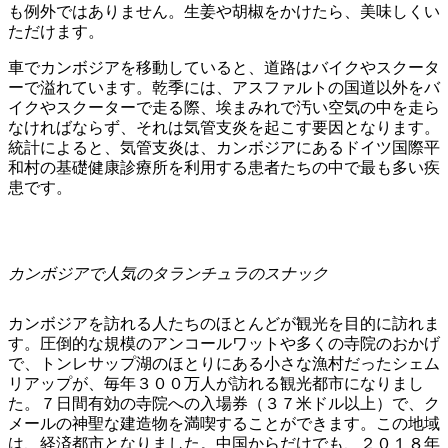
も例外ではありません。生姜や胡椒をかけたら、美味しくい
ただけます。
車でカンボジアを移動していると、道路はバイクやスクータ
ーで溢れています。乾季には、アスファルトの国道以外をバ
イクやスクーターで走る際、埃まみれで汚い空気の中を走ら
なければならず、それは気管支炎を起こす要因となります。
統計によると、気管支炎は、カンボジアにあるドイツ国際平
和村の基礎健康診療所を利用する患者たちの中で最も多い疾
患です。
カンボジアで人気のタランチュラのスナック
カンボジアを訪れる人たちのほとんどが観光を目的に訪れま
す。圧倒的な規模のアンコールワットや多くの寺院のおかげ
で、トンレサップ湖のほとりにある小さな漁村だったシェム
リアップが、毎年３００万人が訪れる観光都市になりまし
た。７日間有効の寺院への入場券（３７米ドル以上）で、ク
メールの神聖な建造物を満喫することができます。この地域
は、経済都市となりました。中国からだけでも、２０１８年