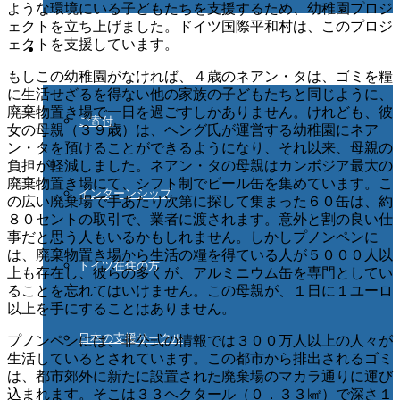
ような環境にいる子どもたちを支援するため、幼稚園プロジ
ェクトを立ち上げました。ドイツ国際平和村は、このプロジ
ェクトを支援しています。
ご協力ください
もしこの幼稚園がなければ、４歳のネアン・タは、ゴミを糧
に生活せざるを得ない他の家族の子どもたちと同じように、
廃棄物置き場で一日を過ごすしかありません。けれども、彼
ご寄付
女の母親（３９歳）は、ヘング氏が運営する幼稚園にネア
ン・タを預けることができるようになり、それ以来、母親の
負担が軽減しました。ネアン・タの母親はカンボジア最大の
廃棄物置き場にて、シフト制でビール缶を集めています。こ
インターンシップ
の広い廃棄場で手あたり次第に探して集まった６０缶は、約
８０セントの取引で、業者に渡されます。意外と割の良い仕
事だと思う人もいるかもしれません。しかしプノンペンに
は、廃棄物置き場から生活の糧を得ている人が５０００人以
ドイツ在住の方
上も存在し、彼らの多くが、アルミニウム缶を専門としてい
ることを忘れてはいけません。この母親が、１日に１ユーロ
以上を手にすることはありません。
日本の支援サークル
プノンペンには、非公式の情報では３００万人以上の人々が
生活しているとされています。この都市から排出されるゴミ
は、都市郊外に新たに設置された廃棄場のマカラ通りに運び
込まれます。そこは３３ヘクタール（０．３３㎢）で深さ１