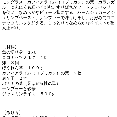
モングラス、カフィアライム（コブミカン）の葉、ガランガ
ル、にんにくも細かく刻む。すりばちかフードプロセッサー
を使い、なめらかなピューレ状にする。パームシュガーとシ
ュリンプペースト、ナンプラーで味付けをし、お好みでココ
ナッツミルクを加える。しっとりとなめらかなペイストが出
来上がり。
【材料】
魚の切り身 １kg
ココナッツミルク １ℓ
卵 ３個
ほうれん草 １００g
カフィアライム（コブミカン）の葉 ２枚
唐辛子 ２本
バナナの葉（又は耐火性の型）
ナンプラーと砂糖
ジャスミンライス ５００g
【作り方】