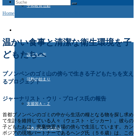
Suche
平和教育活動
nach:
Home
/
Aktuelles
/
カンボジアから報告
ドイツ国際平和村とは
温かい食事と清潔な衛生環境を子
どもたちへ
設立５０年
プノンペンのゴミ山の傍らで生きる子どもたちを支え
活動の始まり
るプロジェクト
ジャーナリスト・ウリ・プロイス氏の報告
支援国Ａ－Ｚ
首都プノンペンのゴミの中から生活の糧となる物を探し求め
て生計を維持している人々（ウェスト・ピッカー）。彼らの
子どもたちは、廃棄物置き場の傍らで生活しています。カン
日本との つながり
ボジアの現地パートナーであるヘング氏（５６歳）は、この