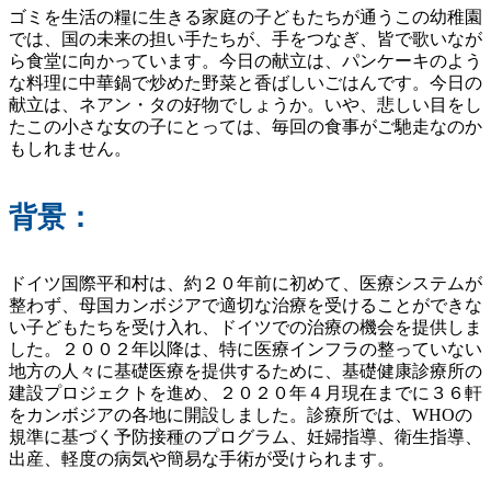
ゴミを生活の糧に生きる家庭の子どもたちが通うこの幼稚園
では、国の未来の担い手たちが、手をつなぎ、皆で歌いなが
ら食堂に向かっています。今日の献立は、パンケーキのよう
な料理に中華鍋で炒めた野菜と香ばしいごはんです。今日の
献立は、ネアン・タの好物でしょうか。いや、悲しい目をし
たこの小さな女の子にとっては、毎回の食事がご馳走なのか
もしれません。
背景：
ドイツ国際平和村は、約２０年前に初めて、医療システムが
整わず、母国カンボジアで適切な治療を受けることができな
い子どもたちを受け入れ、ドイツでの治療の機会を提供しま
した。２００２年以降は、特に医療インフラの整っていない
地方の人々に基礎医療を提供するために、基礎健康診療所の
建設プロジェクトを進め、２０２０年４月現在までに３６軒
をカンボジアの各地に開設しました。診療所では、WHOの
規準に基づく予防接種のプログラム、妊婦指導、衛生指導、
出産、軽度の病気や簡易な手術が受けられます。