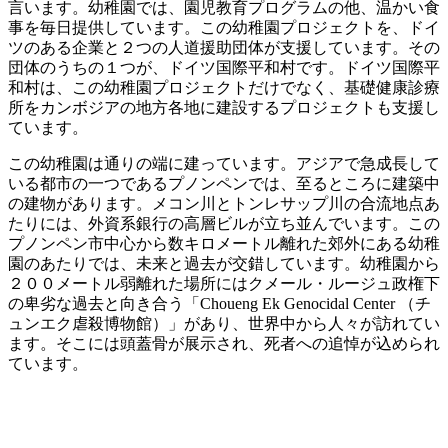
言います。幼稚園では、園児教育プログラムの他、温かい食
事を毎日提供しています。この幼稚園プロジェクトを、ドイ
ツのある企業と２つの人道援助団体が支援しています。その
団体のうちの１つが、ドイツ国際平和村です。ドイツ国際平
和村は、この幼稚園プロジェクトだけでなく、基礎健康診療
所をカンボジアの地方各地に建設するプロジェクトも支援し
ています。
この幼稚園は通りの端に建っています。アジアで急成長して
いる都市の一つであるプノンペンでは、至るところに建築中
の建物があります。メコン川とトンレサップ川の合流地点あ
たりには、外資系銀行の高層ビルが立ち並んでいます。この
プノンペン市中心から数キロメートル離れた郊外にある幼稚
園のあたりでは、未来と過去が交錯しています。幼稚園から
２００メートル弱離れた場所にはクメール・ルージュ政権下
の卑劣な過去と向き合う「Choueng Ek Genocidal Center （チ
ュンエク虐殺博物館）」があり、世界中から人々が訪れてい
ます。そこには頭蓋骨が展示され、死者への追悼が込められ
ています。