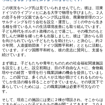
この状況をヘング氏は見ていられませんでした。彼は、旧東
ドイツのライプツィヒにある大学で物理を学びました。２人
の息子を持つ父親であるヘング氏は現在、廃棄物管理のコン
サルティングを行う会社を設立・運営し、ゴミの中から生き
る糧を得ている人々の生活環境改善にも取り組んでいます。
子ども時代をポルポト政権のもとで過ごし、その権力のもと
苦しんだ体験を綴った本も出版しました。彼は「誰からも目
を向けられていない子どもたちを助けたい」と決心し、約２
０年間、人道援助団体「ドイツ国際平和村」とともに活動し
ています。ドイツ国際平和村も、彼の意志に賛同し、支援を
続けています。
まず彼は、子どもたちや青年たちのための社会福祉関連施設
を設立しました。設立初期は、目の不自由な人々に、食物栽
培やその経営・管理を行う職業訓練の機会を提供していまし
た。この国では、多くの人々が土地が授けてくれるものから
でしか生活の糧を得ることができていません。その状況下で
暮らしていくためには、この職業訓練は必要不可欠なので
す。
そして、現在この施設には更に２棟が増設され、そこからは
エネルギッシュな子どもたちの声が聞こえてきます。２０人