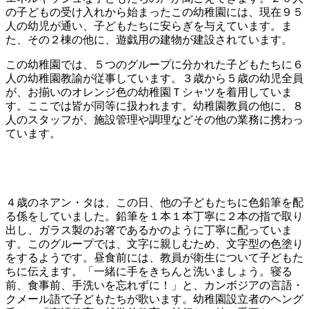
の子どもの受け入れから始まったこの幼稚園には、現在９５
人の幼児が通い、子どもたちに安らぎを与えています。ま
た、その２棟の他に、遊戯用の建物が建設されています。
この幼稚園では、５つのグループに分かれた子どもたちに６
人の幼稚園教諭が従事しています。３歳から５歳の幼児全員
が、お揃いのオレンジ色の幼稚園Ｔシャツを着用していま
す。ここでは皆が同等に扱われます。幼稚園教員の他に、８
人のスタッフが、施設管理や調理などその他の業務に携わっ
ています。
４歳のネアン・タは、この日、他の子どもたちに色鉛筆を配
る係をしていました。鉛筆を１本１本丁寧に２本の指で取り
出し、ガラス製のお箸であるかのように丁寧に配っていま
す。このグループでは、文字に親しむため、文字型の色塗り
をするようです。昼食前には、教員が衛生について子どもた
ちに伝えます。「一緒に手をきちんと洗いましょう。寝る
前、食事前、手洗いを忘れずに！」と、カンボジアの言語・
クメール語で子どもたちが歌います。幼稚園設立者のヘング