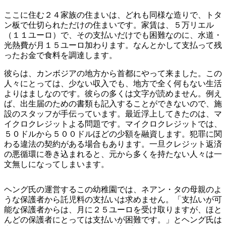
ここに住む２４家族の住まいは、どれも同様な造りで、トタ
ン板で仕切られただけの住まいです。家賃は、５万リエル
（１１ユーロ）で、その支払いだけでも困難なのに、水道・
光熱費が月１５ユーロ加わります。なんとかして支払って残
ったお金で食料を調達します。
彼らは、カンボジアの地方から首都にやって来ました。この
人々にとっては、少ない収入でも、地方で全く何もない生活
よりはましなのです。彼らの多くは文字が読めません。例え
ば、出生届のための書類も記入することができないので、施
設のスタッフが手伝っています。最近浮上してきたのは、マ
イクロクレジットよる問題です。マイクロクレジットでは、
５０ドルから５００ドルほどの少額を融資します。犯罪に関
わる違法の契約がある場合もあります。一旦クレジット返済
の悪循環に巻き込まれると、元から多くを持たない人々は一
文無しになってしまいます。
ヘング氏の運営するこの幼稚園では、ネアン・タの母親のよ
うな保護者から託児料の支払いは求めません。「支払いが可
能な保護者からは、月に２５ユーロを受け取りますが、ほと
んどの保護者にとっては支払いが困難です。」とヘング氏は