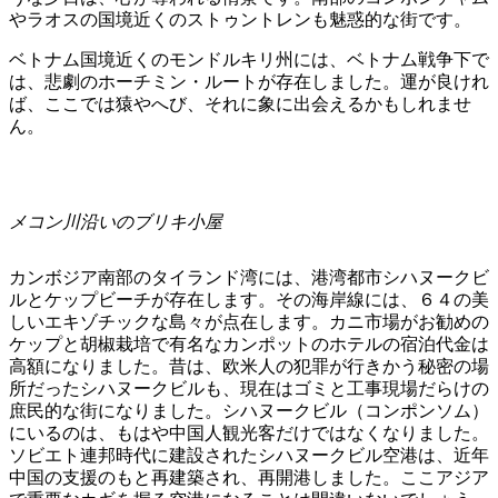
やラオスの国境近くのストゥントレンも魅惑的な街です。
ベトナム国境近くのモンドルキリ州には、ベトナム戦争下で
は、悲劇のホーチミン・ルートが存在しました。運が良けれ
ば、ここでは猿やへび、それに象に出会えるかもしれませ
ん。
メコン川沿いのブリキ小屋
カンボジア南部のタイランド湾には、港湾都市シハヌークビ
ルとケップビーチが存在します。その海岸線には、６４の美
しいエキゾチックな島々が点在します。カニ市場がお勧めの
ケップと胡椒栽培で有名なカンポットのホテルの宿泊代金は
高額になりました。昔は、欧米人の犯罪が行きかう秘密の場
所だったシハヌークビルも、現在はゴミと工事現場だらけの
庶民的な街になりました。シハヌークビル（コンポンソム）
にいるのは、もはや中国人観光客だけではなくなりました。
ソビエト連邦時代に建設されたシハヌークビル空港は、近年
中国の支援のもと再建築され、再開港しました。ここアジア