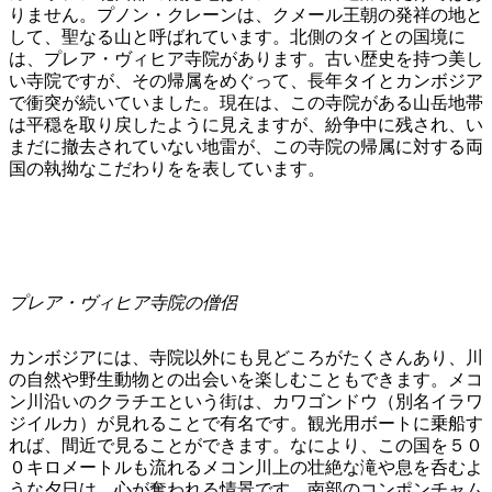
りません。プノン・クレーンは、クメール王朝の発祥の地と
して、聖なる山と呼ばれています。北側のタイとの国境に
は、プレア・ヴィヒア寺院があります。古い歴史を持つ美し
い寺院ですが、その帰属をめぐって、長年タイとカンボジア
で衝突が続いていました。現在は、この寺院がある山岳地帯
は平穏を取り戻したように見えますが、紛争中に残され、い
まだに撤去されていない地雷が、この寺院の帰属に対する両
国の執拗なこだわりをを表しています。
プレア・ヴィヒア寺院の僧侶
カンボジアには、寺院以外にも見どころがたくさんあり、川
の自然や野生動物との出会いを楽しむこともできます。メコ
ン川沿いのクラチエという街は、カワゴンドウ（別名イラワ
ジイルカ）が見れることで有名です。観光用ボートに乗船す
れば、間近で見ることができます。なにより、この国を５０
０キロメートルも流れるメコン川上の壮絶な滝や息を呑むよ
うな夕日は、心が奪われる情景です。南部のコンポンチャム