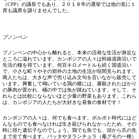
（CPP）の議長でもあり、２０１８年の選挙では他の党に１
席も議席を譲りませんでした。
プノンペン
プノンペンの中心から離れると、本来の活発な生活が身近な
ところに溢れています。カンボジアの人々は幹線道路沿いで
生活の糧を得ています。何百キロメートルも続く国道沿い
で、小さな町々やその郊外の土地の生活が垣間見られます。
商人たちは、大きな声で売り込み文句を言いながら販売して
います。興奮して鳴いている鶏の横には、屠殺されたばかり
の豚肉が置かれ、桶の中では魚が跳ねています。そして、そ
れらとは比較にならないほど少量の野菜もあります。これら
は、カンボジアの人たちが大好きな昼食の食材です！
カンボジアの人々は、何でも食べます。ポルポト時代にはど
んなものでも食べなければ生き延びられなかったため、その
時に得た遺伝子なのでしょう。鶏でも魚でも、頭から爪の先
まで全て食べます。バッタやタランチュラ（毒グモの一種）