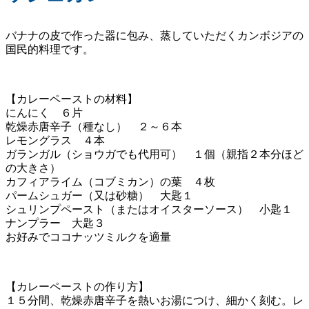
バナナの皮で作った器に包み、蒸していただくカンボジアの
国民的料理です。
【カレーペーストの材料】
にんにく ６片
乾燥赤唐辛子（種なし） ２～６本
レモングラス ４本
ガランガル（ショウガでも代用可） １個（親指２本分ほど
の大きさ）
カフィアライム（コブミカン）の葉 ４枚
パームシュガー（又は砂糖） 大匙１
シュリンプペースト（またはオイスターソース） 小匙１
ナンプラー 大匙３
お好みでココナッツミルクを適量
【カレーペーストの作り方】
１５分間、乾燥赤唐辛子を熱いお湯につけ、細かく刻む。レ