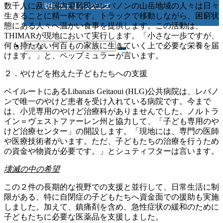
数千人に及ぶ国内避難民やレバノンの山岳地域の人々は日々
資料 チャリティグッズ
生きることに精一杯です。トラックで移動しながら、困窮状
態にある人々へ温かい食事を提供します。この活動は、
THIMARが現地において実行します。「小さな一歩ですが、
Suche
何も持たない何百もの家族に生きていく上で必要な栄養を届
けます。」と、ペップミュラーが言います。
２．やけどを抱えた子どもたちへの支援
nach:
ベイルートにあるLibanais Geitaoui (HLG)公共病院は、レバノ
ンで唯一のやけど患者を受け入れている病院です。今まで
は、小児専用のやけど治療科がありませんでした。ノルトラ
イン＝ヴェストファーレン州と協力して、「子ども専用のや
けど治療センター」の開設します。「現地には、専門の医師
や医療技術者がいます。ただ、子どもたちの治療を行うため
の資金や物資が必要です。」とシュティフターは言います。
壊滅の中の希望
この２件の長期的な視野での支援と並行して、日常生活に制
限がある、特に自閉症の子どもたちへ資金面での援助も実施
しました。加えて、鎮痛剤を含め、急性症状の緩和のために
子どもたちに必要な医薬品を支援しました。