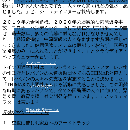
状は計り知れないほどですが、人々から驚くほどの強さも感
じました。」と、シュュティフターは報告します。
ご協力ください
２０１９年の金融危機、２０２０年の壊滅的な港湾爆発事
故、コロナ・パンデミック、そして現在の武力紛争。この国
は、過去数年、多くの苦難に耐えなければなりませんでし
た。「経済危機は、中流階級の人々をますます貧困に押しや
ご寄付
ってきました。健康保険システムは機能しておらず、医療は
富裕層のみ手に入れることができます。」とクラウディア・
ペップミュラーが言います。
インターンシップ
ドイツ国際平和村は、ノルトライン＝ヴェストファーレン州
の州政府とレバノンの人道援助団体であるTHIMARと協力し
て、レバノンの人々への支援を実施することに決めました。
「THIMARの人間性あふれる活動に共感しました。この困難
ドイツ在住の方
な時期にあるレバノンで、全ての国民層の人々に向けて、緊
急支援、教育支援、社会開発を行っています。」とシュティ
フターは言います。
日本の支援サークル
具体的なレバノン支援
１．空腹に苦しむ家庭へのフードトラック