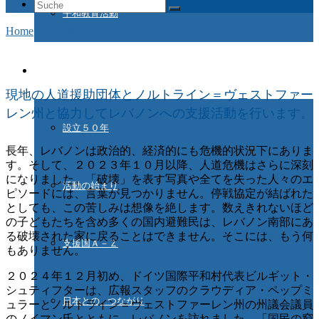
Suche
平和教育活動
nach:
Home
/
Aktuelles
/
レバノンに希望を
ドイツ国際平和村とは
現地の人道援助団体とノルトライン＝ヴェストファー
レン州と協力してレバノンへの支援活動を行います。
設立５０年
長年、レバノンは政治的、経済的にも危機的状況下にありま
す。そして、２０２３年１０月以降、人道危機はさらに深刻
になりました。「破壊」を表す写真や全てを失った人々のエ
活動の始まり
ピソードには、言葉が見つかりません。停戦協定が結ばれた
としても、この苦しみは想像を絶します。数えきれないほど
の子どもたちを含め多くの国内避難民は、レバノン南部にあ
る破壊された家に戻ることはできません。そこには、もう何
支援国Ａ－Ｚ
もありません。
２０２４年１２月初め、ドイツ国際平和村代表ビルギット・
シュティフターは、広報スタッフのクラウディア・ペップミ
日本との つながり
ュラーとノルトライン＝ヴェストファーレン州の州議会議員
のノイマン氏とともに、レバノンを訪れました。「国民の窮