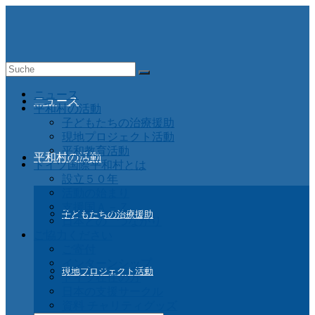
Suche
nach:
ニュース
ニュース
平和村の活動
子どもたちの治療援助
現地プロジェクト活動
平和教育活動
平和村の活動
ドイツ国際平和村とは
設立５０年
活動の始まり
支援国Ａ－Ｚ
子どもたちの治療援助
日本との つながり
ご協力ください
ご寄付
インターンシップ
現地プロジェクト活動
ドイツ在住の方
日本の支援サークル
資料 チャリティグッズ