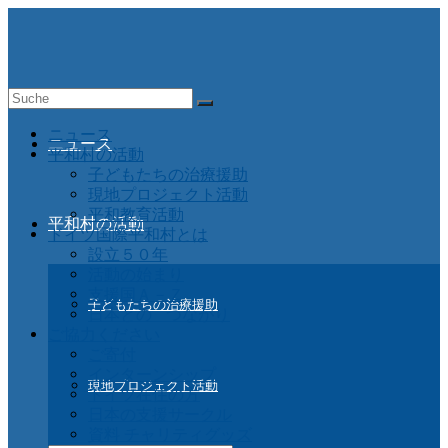
Suche
nach:
ニュース
ニュース
平和村の活動
子どもたちの治療援助
現地プロジェクト活動
平和教育活動
平和村の活動
ドイツ国際平和村とは
設立５０年
活動の始まり
支援国Ａ－Ｚ
子どもたちの治療援助
日本との つながり
ご協力ください
ご寄付
インターンシップ
現地プロジェクト活動
ドイツ在住の方
日本の支援サークル
資料 チャリティグッズ