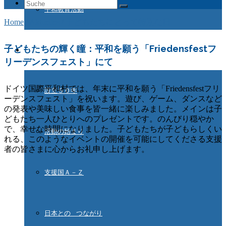
Suche
平和教育活動
nach:
Home
/
Aktuelles
/
子どもたちにとって特別な日
子どもたちの輝く瞳：平和を願う「
Friedensfestフ
ドイツ国際平和村とは
リーデンスフェスト」にて
ドイツ国際平和村では、年末に平和を願う「Friedensfestフリ
設立５０年
ーデンスフェスト」を祝います。遊び、ゲーム、ダンスなど
の発表や美味しい食事を皆一緒に楽しみました。メインは子
どもたち一人ひとりへのプレゼントです。のんびり穏やか
で、幸せな時間になりました。子どもたちが子どもらしくい
活動の始まり
れる、このようなイベントの開催を可能にしてくださる支援
者の皆さまに心からお礼申し上げます。​
支援国Ａ－Ｚ
日本との つながり