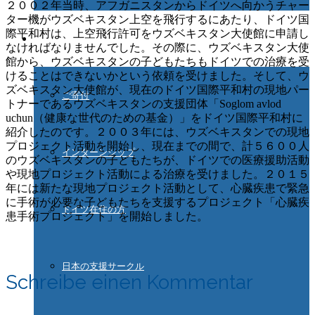
２００２年当時、アフガニスタンからドイツへ向かうチャー
ター機がウズベキスタン上空を飛行するにあたり、ドイツ国
際平和村は、上空飛行許可をウズベキスタン大使館に申請し
ご協力ください
なければなりませんでした。その際に、ウズベキスタン大使
館から、ウズベキスタンの子どもたちもドイツでの治療を受
けることはできないかという依頼を受けました。そして、ウ
ズベキスタン大使館が、現在のドイツ国際平和村の現地パー
ご寄付
トナーであるウズベキスタンの支援団体「Soglom avlod
uchun（健康な世代のための基金）」をドイツ国際平和村に
紹介したのです。２００３年には、ウズベキスタンでの現地
プロジェクト活動を開始し、現在までの間で、計５６００人
インターンシップ
のウズベキスタンの子どもたちが、ドイツでの医療援助活動
や現地プロジェクト活動による治療を受けました。２０１５
年には新たな現地プロジェクト活動として、心臓疾患で緊急
に手術が必要な子どもたちを支援するプロジェクト「心臓疾
ドイツ在住の方
患手術プロジェクト」を開始しました。
日本の支援サークル
Schreibe einen Kommentar