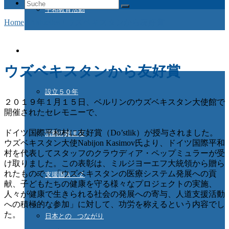
Suche
平和教育活動
nach:
Home
/
Aktuelles
/
ウズベキスタンから友好賞
ドイツ国際平和村とは
ウズベキスタンから友好賞
設立５０年
２０１９年１月１５日、ベルリンのウズベキスタン大使館で
開催されたセレモニーで、
ドイツ国際平和村に友好賞（Do’stlik）が授与されました。
活動の始まり
ウズベキスタン大使Nabijon Kasimov氏より、ドイツ国際平和
村を代表してスタッフのクラウディア・ペップミュラーが受
け取りました。この表彰は、ミルジヨーエフ大統領から贈ら
れたもので、「ウズベキスタンの医療システム発展への貢
支援国Ａ－Ｚ
献、子どもたちの健康を守る様々なプロジェクトの実施、
人々が健康で生きられる社会の発展への寄与、人道支援活動
への積極的な参加」に対して、功労を称えるという内容でし
た。
日本との つながり