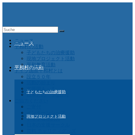
Suche
nach:
ニュース
ニュース
平和村の活動
子どもたちの治療援助
現地プロジェクト活動
平和教育活動
平和村の活動
ドイツ国際平和村とは
設立５０年
活動の始まり
支援国Ａ－Ｚ
子どもたちの治療援助
日本との つながり
ご協力ください
ご寄付
インターンシップ
現地プロジェクト活動
ドイツ在住の方
日本の支援サークル
資料 チャリティグッズ