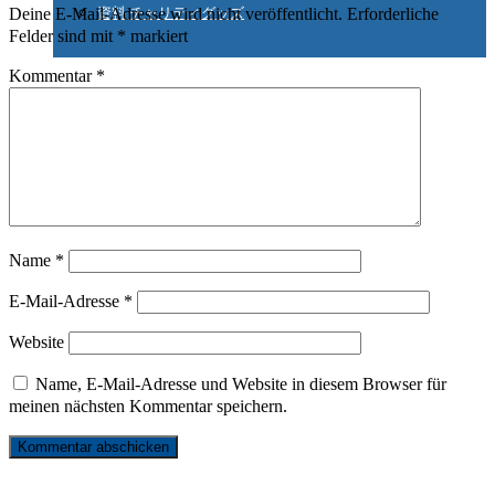
Deine E-Mail-Adresse wird nicht veröffentlicht.
資料 チャリティグッズ
Erforderliche
Felder sind mit
*
markiert
Kommentar
*
Suche
nach:
Name
*
E-Mail-Adresse
*
Website
Name, E-Mail-Adresse und Website in diesem Browser für
meinen nächsten Kommentar speichern.