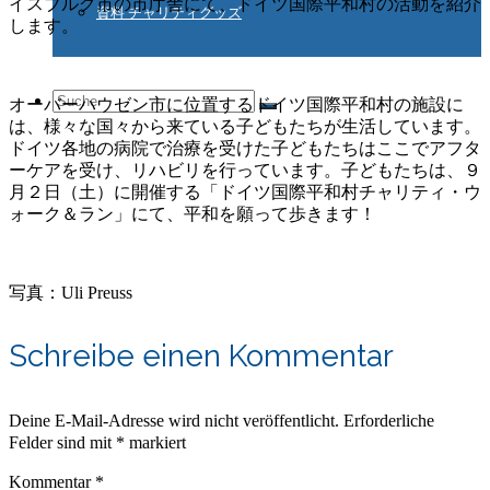
イスブルグ市の市庁舎にて、ドイツ国際平和村の活動を紹介
資料 チャリティグッズ
します。
Suche
オーバーハウゼン市に位置するドイツ国際平和村の施設に
は、様々な国々から来ている子どもたちが生活しています。
ドイツ各地の病院で治療を受けた子どもたちはここでアフタ
ーケアを受け、リハビリを行っています。子どもたちは、９
nach:
月２日（土）に開催する「ドイツ国際平和村チャリティ・ウ
ォーク＆ラン」にて、平和を願って歩きます！
写真：Uli Preuss
Schreibe einen Kommentar
Deine E-Mail-Adresse wird nicht veröffentlicht.
Erforderliche
Felder sind mit
*
markiert
Kommentar
*