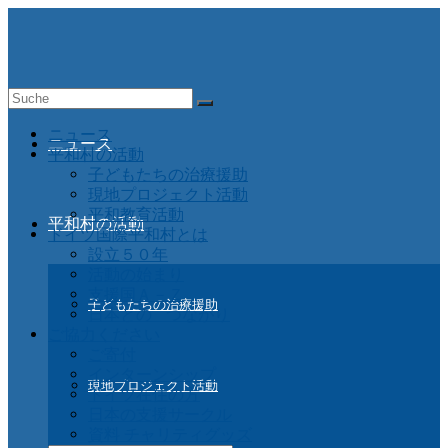
Suche
nach:
ニュース
ニュース
平和村の活動
子どもたちの治療援助
現地プロジェクト活動
平和教育活動
平和村の活動
ドイツ国際平和村とは
設立５０年
活動の始まり
支援国Ａ－Ｚ
子どもたちの治療援助
日本との つながり
ご協力ください
ご寄付
インターンシップ
現地プロジェクト活動
ドイツ在住の方
日本の支援サークル
資料 チャリティグッズ