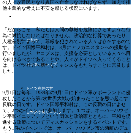
の人々が難民となり異国へ亡命しなければならず、加えて排
他主義的な考えに不安を感じる状況にいます。
ご協力ください
「だからこそ、私たちは人間の尊厳を危険にさらすような行
為に対抗しなければなりません。政治的な打算であったり、
ご寄付
人種差別によって、尊厳を犯されている人々は存在するので
す。ドイツ国際平和村は、8月にアフガニスタンへの援助を
行いましたが、ヤコブスは、支援を必要としている人々へ目
を向けるべきであることや、人々がドイツへ入ってくること
インターンシップ
は、ドイツ社会へ新たなチャンスをもたらすことに言及しま
した。
ドイツ在住の方
9月1日は毎年、1939年の9月1日にドイツ軍がポーランドに侵
攻したことから第2次世界大戦が始まったことを思い起こす
反戦の日です。ドイツ国際平和村は、この反戦の日によせ
て、2つのイベントに参加します。１つは、オーバーハウゼ
日本の支援サークル
ン平和イニシアチブという団体と政治家とともに、平和を促
進する政策についてディスカッションをするイベントです。
もう1件のイベントでは、オーバーハウゼン市の隣町のデュ