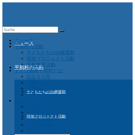
Suche
nach:
ニュース
ニュース
平和村の活動
子どもたちの治療援助
現地プロジェクト活動
平和教育活動
平和村の活動
ドイツ国際平和村とは
設立５０年
活動の始まり
支援国Ａ－Ｚ
子どもたちの治療援助
日本との つながり
ご協力ください
ご寄付
インターンシップ
現地プロジェクト活動
ドイツ在住の方
日本の支援サークル
資料 チャリティグッズ