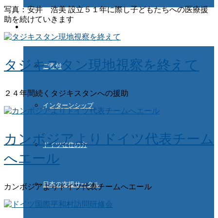
写真：安井 浩美 設立５１年に際し子どもたちへの医療援
助を続けていきます
ご協力ください
タジキスタン現地視察を終えて
ご寄付
２４年間続くタジキスタンへの援助
インターンシップ
カンボジアよりドイツ代表チーム
ドイツ在住の方
へエール
日本の支援サークル
カンボジアよりドイツ代表チームへエール