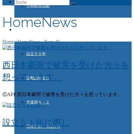
Suche
平和教育活動
nach:
HomeNews
ドイツ国際平和村とは
Home
/
HomeNews
- Page 40
設立５０年
西日本豪雨で被害を受けた方々を
想っています。
活動の始まり
ⒸAFP 西日本豪雨で被害を受けた方々を想っています。
支援国Ａ－Ｚ
設立５１年に際し
日本との つながり