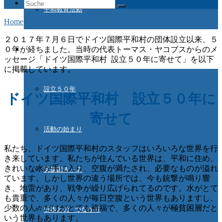
Suche
平和教育活動
nach:
Home
/
Aktuelles
/
ドイツ国際平和村 設立５０年に寄せて
２０１７年７月６日でドイツ国際平和村の団体設立以来、５
ドイツ国際平和村とは
０年が経ちました。当時の代表トーマス・ヤコブスからのメ
ッセージ「ドイツ国際平和村 設立５０年に寄せて」を以下
に掲載しています。
設立５０年
ドイツ国際平和村 設立５０年に
寄せて
活動の始まり
私たち、ドイツ国際平和村のスタッフはいろいろな世界を行
き来しています。私たちが住んでいる世界は、平和に住め、
きれいな水が手に入り、空腹が満たされ、必要なものが溢れ
支援国Ａ－Ｚ
ています。しかし世界の違う場所では、今も銃撃が鳴り響
き、地雷があり、戦争が繰り広げられてるのです。水がとて
も貴重で、多くの人々が毎日空腹という世界もありますし、
少数の人々だけがとても裕福で、多くの人々が極貧困層だと
日本との つながり
いう世界もあります。