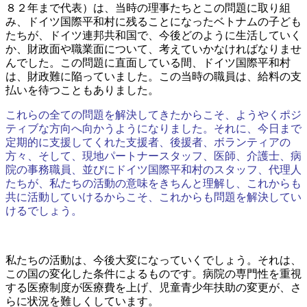
８２年まで代表）は、当時の理事たちとこの問題に取り組
み、ドイツ国際平和村に残ることになったベトナムの子ども
たちが、ドイツ連邦共和国で、今後どのように生活していく
か、財政面や職業面について、考えていかなければなりませ
んでした。この問題に直面している間、ドイツ国際平和村
は、財政難に陥っていました。この当時の職員は、給料の支
払いを待つこともありました。
これらの全ての問題を解決してきたからこそ、ようやくポジ
ティブな方向へ向かうようになりました。それに、今日まで
定期的に支援してくれた支援者、後援者、ボランティアの
方々、そして、現地パートナースタッフ、医師、介護士、病
院の事務職員、並びにドイツ国際平和村のスタッフ、代理人
たちが、私たちの活動の意味をきちんと理解し、これからも
共に活動していけるからこそ、これからも問題を解決してい
けるでしょう。
私たちの活動は、今後大変になっていくでしょう。それは、
この国の変化した条件によるものです。病院の専門性を重視
する医療制度が医療費を上げ、児童青少年扶助の変更が、さ
らに状況を難しくしています。