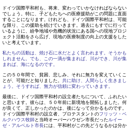
ドイツ国際平和村も、将来、変わっていかなければならない
でしょう。特に、子どもたちへの医療援助がこの問題に直面
することになります。けれども、ドイツ国際平和村は、可能
な限り、この援助を続けていきます。過去にもすでに行って
いるように、紛争地域や危機的状況にある国への現地プロジ
ェクト活動をさら広げ、現地の医療制度の向上の支援をした
いと考えています。
私たちの活動は、焼け石に水だとよく言われます。そうかも
しれません。でも、この一滴が集まれば、川ができ、川が集
まれば、海になるのです。
この５０年間で、貧困、悲しみ、それに無力を変えていくこ
とが、可能だと知りました。
共に助け、人間らしく生きまし
ょう。そうすれば、無力が信頼に変わっていきます。
最後に、ドイツ国際平和村の設立者たちについて、ふれたい
と思います。彼らは、５０年前に新境地を開拓しました。何
が良くて、正しかったのかは、後になって分かるものです。
ドイツ国際平和村の設立者、プロテスタントの
フリッツ・ベ
ルクハウス牧師
と当時オーバーハウゼン市長だった
ルイー
ゼ・アルベルト市長
には、平和村がこの先どうなるかは分か