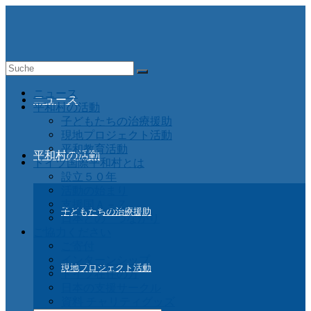
Suche
nach:
ニュース
ニュース
平和村の活動
子どもたちの治療援助
現地プロジェクト活動
平和教育活動
平和村の活動
ドイツ国際平和村とは
設立５０年
活動の始まり
支援国Ａ－Ｚ
子どもたちの治療援助
日本との つながり
ご協力ください
ご寄付
インターンシップ
現地プロジェクト活動
ドイツ在住の方
日本の支援サークル
資料 チャリティグッズ