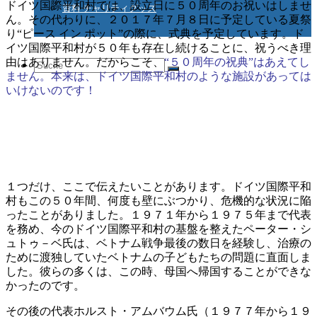
ドイツ国際平和村では、設立日に５０周年のお祝いはしませ
資料 チャリティグッズ
ん。その代わりに、２０１７年７月８日に予定している夏祭
り“ピース イン ポット”の際に、式典を予定しています。ド
イツ国際平和村が５０年も存在し続けることに、祝うべき理
由はありません。だからこそ、
“５０周年の祝典”はあえてし
Suche
ません。本来は、ドイツ国際平和村のような施設があっては
いけないのです！
nach:
１つだけ、ここで伝えたいことがあります。ドイツ国際平和
村もこの５０年間、何度も壁にぶつかり、危機的な状況に陥
ったことがありました。１９７１年から１９７５年まで代表
を務め、今のドイツ国際平和村の基盤を整えたペーター・シ
ュトゥ－ベ氏は、ベトナム戦争最後の数日を経験し、治療の
ために渡独していたベトナムの子どもたちの問題に直面しま
した。彼らの多くは、この時、母国へ帰国することができな
かったのです。
その後の代表ホルスト・アムバウム氏（１９７７年から１９