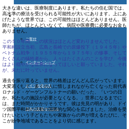
大きな違いは、医療制度にあります。私たちの住む国では、
高水準の療法を受けられる可能性が大いにあります。上にあ
ご協力ください
げたような世界では、この可能性はほとんどありません。医
師たちが、ほとんどいなくて、病院や医療費に必要なお金も
ありません。
ご寄付
この５０年間、この状況はほとんど変わりませんでした。
平和村設立当初、広島と長崎での原爆投下（１９４５年）や
ベトナム戦争（１９５５年から１９７５年）の惨事、そして
たくさんの犠牲者から、人々はたくさんのことを学び、今後
インターンシップ
はより穏やかな世界になってほしいと願っていました。それ
が、未だに叶っていません。
過去を振り返ると、世界の格差はどんどん広がっています。
ドイツ在住の方
大変若くして、多くの人に惜しまれながら亡くなった前代表
ロナルド・ゲーゲンフルトナーの願いだった、「いつの日
か、私たちの施設が必要となくなる。」世界になるまでに
は、まだ時間がかかりそうです。彼は先見の明があり、ドイ
ツ国際平和村の活動の国際的な関心を広げました。治療を受
日本の支援サークル
けたいという子どもたちや家族からの声が増えるたびに、そ
こが紛争地域であることをより切に感じます。