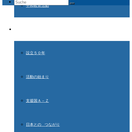
Suche
平和教育活動
nach:
ドイツ国際平和村とは
設立５０年
活動の始まり
支援国Ａ－Ｚ
日本との つながり