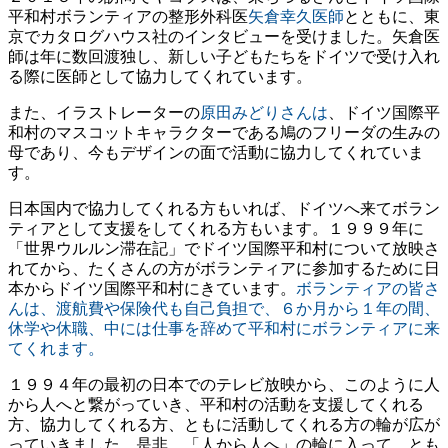
平和村ボランティアの整形外科医
矢倉幸久医師
とともに、東
京でカタログハウス社のインタビューを受けました。矢倉医
師は年に数回渡独し、新しい子どもたちをドイツで受け入れ
る際に医師として協力してくれています。
また、イラストレーターの
原田みどりさんは
、ドイツ国際平
和村のマスコットキャラクターである鳩のフリーダの生みの
母であり、今もデザインの面で活動に協力してくれていま
す。
日本国内で協力してくれる方もいれば、ドイツへ来てボラン
ティアとして支援をしてくれる方もいます。１９９９年に
「世界ウルルン滞在記」でドイツ国際平和村について放映さ
れてから、たくさんの方がボランティアに参加するために日
本からドイツ国際平和村にきています。
ボランティアの皆さ
んは、渡航費や保険代も自己負担で、６か月から１年の間、
休学や休職、中には仕事を辞めて平和村にボランティアに来
てくれます。
１９９４年の最初の日本でのテレビ放映から、このように人
から人へと繋がっていき、平和村の活動を支援してくれる
方、協力してくれる方、ともに活動してくれる方の輪が広が
っていきました。是非、「人から人へ」の輪に入って、とも