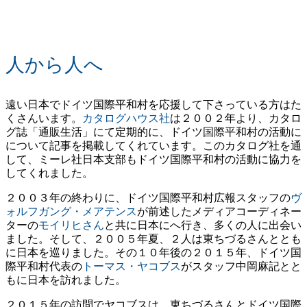
人から人へ
遠い日本でドイツ国際平和村を応援して下さっている方はた
くさんいます。
カタログハウス社
は２００２年より、カタロ
グ誌「通販生活」にて定期的に、ドイツ国際平和村の活動に
について記事を掲載してくれています。このカタログ社を通
して、ミーレ社日本支部もドイツ国際平和村の活動に協力を
してくれました。
２００３年の終わりに、ドイツ国際平和村広報スタッフの
ヴ
ォルフガング・メアテンス
が前述したメディアコーディネー
ターの
モイリヒさん
と共に日本にへ行き、多くの人に出会い
ました。そして、２００５年夏、２人は東ちづるさんととも
に日本を巡りました。その１０年後の２０１５年、ドイツ国
際平和村代表の
トーマス・ヤコブス
がスタッフ中岡麻記とと
もに日本を訪れました。
２０１５年の訪問でヤコブスは、東ちづるさんとドイツ国際