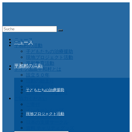
Suche
nach:
ニュース
ニュース
平和村の活動
子どもたちの治療援助
現地プロジェクト活動
平和教育活動
平和村の活動
ドイツ国際平和村とは
設立５０年
活動の始まり
支援国Ａ－Ｚ
子どもたちの治療援助
日本との つながり
ご協力ください
ご寄付
インターンシップ
現地プロジェクト活動
ドイツ在住の方
日本の支援サークル
資料 チャリティグッズ