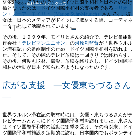
材依頼をしてきたのです。ドイツ国際平和村と日本との架け
資料 チャリティグッズ
橋となったのは、ドイツ国際平和村の支援者である
マリオ
ン・ズーア・モイリヒ（Marion Suhr-Mäurich）
さんです。彼
女は、日本のメディアがドイツにて取材する際、コーディネ
ーターとして活躍されています。
Suche
その後、１９９９年、モイリヒさんの紹介で、テレビ番組制
作会社「
テレビマンユニオン
」の
河原剛監督
が「世界ウルル
ン滞在記」の番組制作のため、ドイツ国際平和村を訪れまし
nach:
た。そして、その際のテレビ放映は一回きりでは終わらず、
その後、何度も取材、撮影、放映を繰り返し、ドイツ国際平
和村の活動が日本で知られるようになったのです。
広がる支援 ―女優東ちづるさん
―
世界ウルルン滞在記の取材時には、女優・東ちづるさんがテ
レビチームとともにドイツ国際平和村を訪れました。東さん
はドイツ国際平和村の活動に衝撃を受け、その時以来、ドイ
ツ国際平和村施設を定期的に訪れ、日本国内でもボランティ