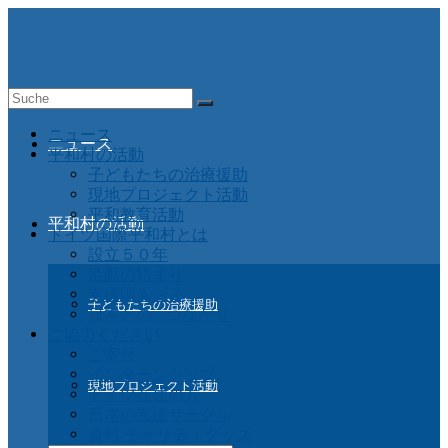
Suche
nach:
ニュース
ニュース
平和村の活動
子どもたちの治療援助
現地プロジェクト活動
平和教育活動
平和村の活動
ドイツ国際平和村とは
設立５０年
活動の始まり
支援国Ａ－Ｚ
子どもたちの治療援助
日本との つながり
ご協力ください
ご寄付
インターンシップ
現地プロジェクト活動
ドイツ在住の方
日本の支援サークル
資料 チャリティグッズ