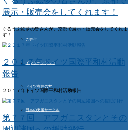
ぐるうぷ絵夢の皆さんが、京都で
展示・販売会をしてくれます！
ご協力ください
ぐるうぷ絵夢の皆さんが、京都で展示・販売会をしてくれま
す！
ご寄付
２０１７年ドイツ国際平和村活動
インターンシップ
報告
ドイツ在住の方
２０１７年ドイツ国際平和村活動報告
日本の支援サークル
第７７回 アフガニスタンとその
周辺諸国への援助飛行