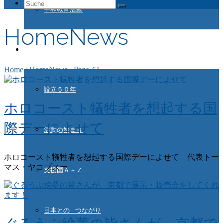
Suche
平和教育活動
nach:
HomeNews
ドイツ国際平和村とは
Home
/
HomeNews
- Page 42
設立５０年
ホロコースト犠牲者を想起する国
際デーによせて
活動の始まり
ホロコースト犠牲者を想起する国際デーによせて―代表トー
マス・ヤコブスー
支援国Ａ－Ｚ
日本との つながり