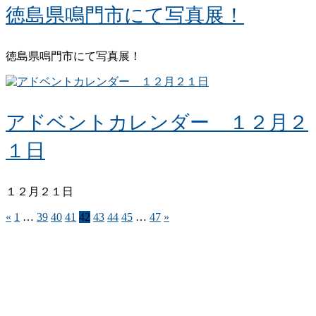
徳島県鳴門市にて写真展！
徳島県鳴門市にて写真展！
アドベントカレンダー １２月２
１日
１２月２１日
«
1
…
39
40
41
42
43
44
45
…
47
»
リンク
お問い合わせ
サイトマップ
プライバシーポリシー
発行元