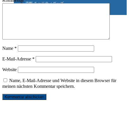
Kommentar
*
資料 チャリティグッズ
Suche
Name
*
nach:
E-Mail-Adresse
*
Website
Name, E-Mail-Adresse und Website in diesem Browser für
meinen nächsten Kommentar speichern.