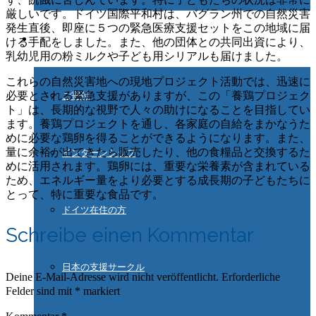
厳しいです。ドイツ国際平和村は、バグラン州での自然災害
発生直後、即座に５つの緊急医療支援セットをこの地域に届
ご協力ください
ける手配をしました。また、他の団体との共同出資により、
乳幼児用の粉ミルクや子ども用シリアルも届けました。
これらの自然災害地への現地プロジェクト活動では、迅速に
必要とされる緊急支援がありますが、この「養鶏プロジェク
ご寄付
ト」は、長期的な視野で人々の助けになることを目指してい
ます。養鶏プロジェクトを通し、各家庭の自給をまかなうた
めに必要な鶏卵を得ることができるようになります。また、
量に余裕が出てきたら販売したり、他の食糧品と交換するた
インターンシップ
めに活用されます。鶏卵には、重要な栄養素が含まれている
ため、エネルギー量をより必要とする成長期の子どもたちに
とって、特に重要な食品です。
ドイツ在住の方
Schreibe einen Kommentar
日本の支援サークル
Deine E-Mail-Adresse wird nicht veröffentlicht.
Erforderliche
Felder sind mit
*
markiert