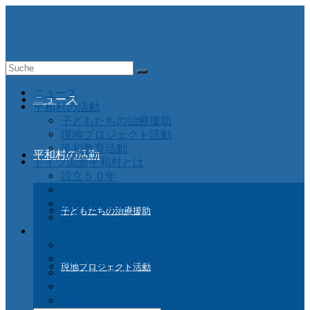
Suche
nach:
ニュース
ニュース
平和村の活動
子どもたちの治療援助
現地プロジェクト活動
平和教育活動
平和村の活動
ドイツ国際平和村とは
設立５０年
活動の始まり
支援国Ａ－Ｚ
子どもたちの治療援助
日本との つながり
ご協力ください
ご寄付
インターンシップ
現地プロジェクト活動
ドイツ在住の方
日本の支援サークル
資料 チャリティグッズ