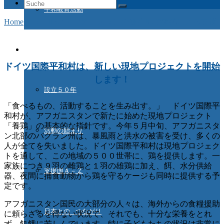
Suche
平和教育活動
nach:
Home
/
Aktuelles
/
アフガニスタンの被災地で養鶏による支援
ドイツ国際平和村とは
ドイツ国際平和村は、新しい現地プロジェクトを開始
します！
設立５０年
「食べるもの、活動することを生み出す。」 ドイツ国際平
和村が、アフガニスタンで新たに始めた現地プロジェクト
「養鶏」の基本的な指針です。今年５月中旬、アフガニスタ
活動の始まり
ン北部のバグラン州は、暴風雨と洪水の被害を受け、多くの
人が全てを失いました。ドイツ国際平和村は現地プロジェク
トを通して、この地域の５００世帯に、鶏を提供します。一
家族につき９羽の雌鶏と１羽の雄鶏に加え、餌、水分供給
支援国Ａ－Ｚ
器、夜間に捕食動物から鶏を守るケージも同時に提供する予
定です。
アフガニスタン国民の大部分の人々は、海外からの食糧援助
日本との つながり
に頼らざるを得ない状況で、それでも、十分な栄養をとれ
ず、飢餓に苦しんでいます。特に子どもたちの状況は非常に