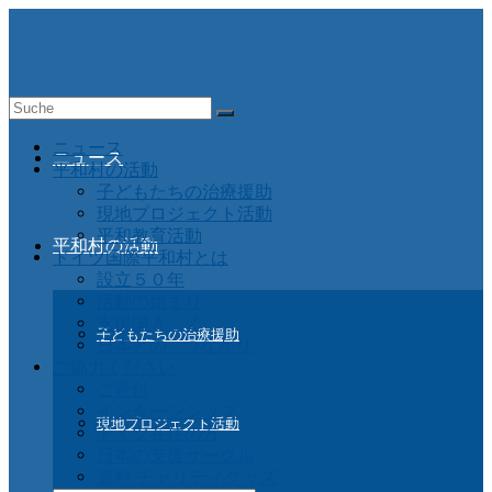
Suche
nach:
ニュース
ニュース
平和村の活動
子どもたちの治療援助
現地プロジェクト活動
平和教育活動
平和村の活動
ドイツ国際平和村とは
設立５０年
活動の始まり
支援国Ａ－Ｚ
子どもたちの治療援助
日本との つながり
ご協力ください
ご寄付
インターンシップ
現地プロジェクト活動
ドイツ在住の方
日本の支援サークル
資料 チャリティグッズ