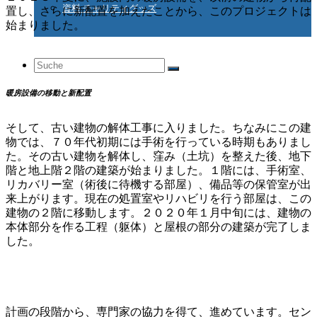
資料 チャリティグッズ
置し、さらに新配置を加えたことから、このプロジェクトは
始まりました。
Suche
暖房設備の移動と新配置
nach:
そして、古い建物の解体工事に入りました。ちなみにこの建
物では、７０年代初期には手術を行っている時期もありまし
た。その古い建物を解体し、窪み（土坑）を整えた後、地下
階と地上階２階の建築が始まりました。１階には、手術室、
リカバリー室（術後に待機する部屋）、備品等の保管室が出
来上がります。現在の処置室やリハビリを行う部屋は、この
建物の２階に移動します。２０２０年１月中旬には、建物の
本体部分を作る工程（躯体）と屋根の部分の建築が完了しま
した。
計画の段階から、専門家の協力を得て、進めています。セン