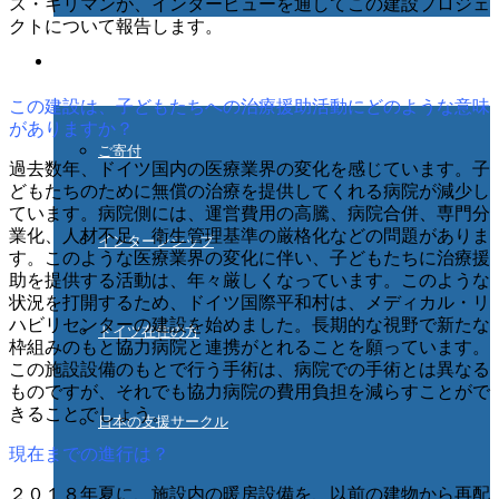
ス・キリマンが、インタービューを通してこの建設プロジェ
クトについて報告します。
ご協力ください
この建設は、子どもたちへの治療援助活動にどのような意味
がありますか？
ご寄付
過去数年、ドイツ国内の医療業界の変化を感じています。子
どもたちのために無償の治療を提供してくれる病院が減少し
ています。病院側には、運営費用の高騰、病院合併、専門分
業化、人材不足、衛生管理基準の厳格化などの問題がありま
インターンシップ
す。このような医療業界の変化に伴い、子どもたちに治療援
助を提供する活動は、年々厳しくなっています。このような
状況を打開するため、ドイツ国際平和村は、メディカル・リ
ハビリセンターの建設を始めました。長期的な視野で新たな
ドイツ在住の方
枠組みのもと協力病院と連携がとれることを願っています。
この施設設備のもとで行う手術は、病院での手術とは異なる
ものですが、それでも協力病院の費用負担を減らすことがで
きることでしょう。
日本の支援サークル
現在までの進行は？
２０１８年夏に、施設内の暖房設備を、以前の建物から再配