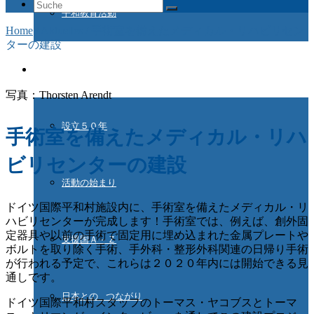
Suche
平和教育活動
nach:
Home
/
Aktuelles
/
手術室を備えたメディカル・リハビリセン
ターの建設
ドイツ国際平和村とは
写真：Thorsten Arendt
設立５０年
手術室を備えたメディカル・リハ
ビリセンターの建設
活動の始まり
ドイツ国際平和村施設内に、手術室を備えたメディカル・リ
ハビリセンターが完成します！手術室では、例えば、創外固
定器具や以前の手術で固定用に埋め込まれた金属プレートや
支援国Ａ－Ｚ
ボルトを取り除く手術、手外科・整形外科関連の日帰り手術
が行われる予定で、
これらは２０２０年内には開始できる見
通しです。
日本との つながり
ドイツ国際平和村スタッフのトーマス・ヤコブスとトーマ