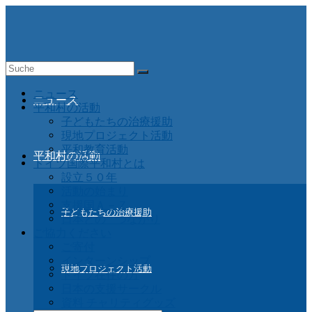
Suche
nach:
ニュース
ニュース
平和村の活動
子どもたちの治療援助
現地プロジェクト活動
平和教育活動
平和村の活動
ドイツ国際平和村とは
設立５０年
活動の始まり
支援国Ａ－Ｚ
子どもたちの治療援助
日本との つながり
ご協力ください
ご寄付
インターンシップ
現地プロジェクト活動
ドイツ在住の方
日本の支援サークル
資料 チャリティグッズ