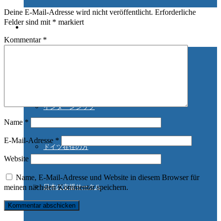
Deine E-Mail-Adresse wird nicht veröffentlicht.
Erforderliche
Felder sind mit
*
markiert
ご協力ください
Kommentar
*
ご寄付
インターンシップ
Name
*
E-Mail-Adresse
*
ドイツ在住の方
Website
Name, E-Mail-Adresse und Website in diesem Browser für
meinen nächsten Kommentar speichern.
日本の支援サークル