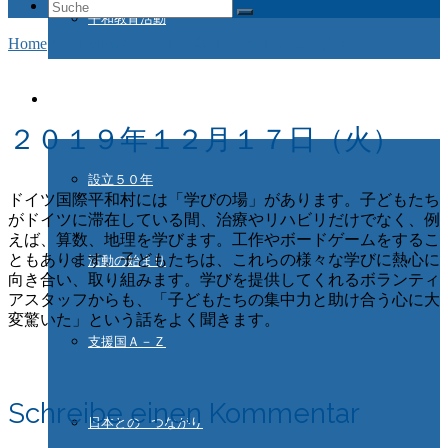
Suche
平和教育活動
nach:
Home
/
Aktuelles
/
２０１９年１２月１７日（火）
ドイツ国際平和村とは
２０１９年１２月１７日（火）
設立５０年
ドイツ国際平和村には「学びの場」があります。子どもたち
がドイツに滞在している間、治療やリハビリだけでなく、
例
えば、算数、地理を学びます。工作やボードゲームをするこ
ともあります。子どもたちは、これらの様々な学びに熱心に
活動の始まり
向き合い、取り組みます。学びを提供してくれるボランティ
アスタッフからも、「子どもたちの集中力と助け合う心に大
変驚いた」という話をよく聞きます。
支援国Ａ－Ｚ
Schreibe einen Kommentar
日本との つながり