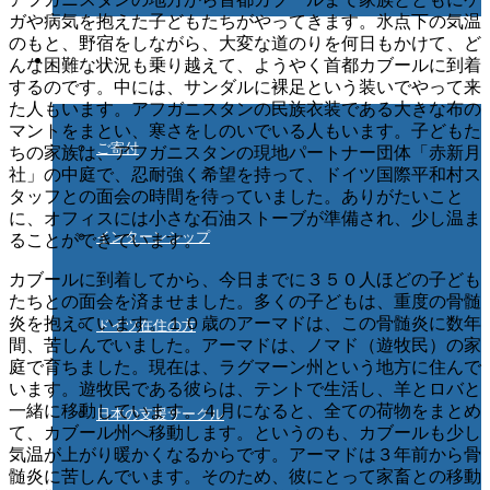
ガや病気を抱えた子どもたちがやってきます。氷点下の気温
のもと、野宿をしながら、大変な道のりを何日もかけて、ど
ご協力ください
んな困難な状況も乗り越えて、ようやく首都カブールに到着
するのです。中には、サンダルに裸足という装いでやって来
た人もいます。アフガニスタンの民族衣装である大きな布の
マントをまとい、寒さをしのいでいる人もいます。子どもた
ご寄付
ちの家族は、アフガニスタンの現地パートナー団体「赤新月
社」の中庭で、忍耐強く希望を持って、ドイツ国際平和村ス
タッフとの面会の時間を待っていました。ありがたいこと
に、オフィスには小さな石油ストーブが準備され、少し温ま
インターンシップ
ることができています。
カブールに到着してから、今日までに３５０人ほどの子ども
たちとの面会を済ませました。多くの子どもは、重度の骨髄
炎を抱えています。１０歳のアーマドは、この骨髄炎に数年
ドイツ在住の方
間、苦しんでいました。アーマドは、ノマド（遊牧民）の家
庭で育ちました。現在は、ラグマーン州という地方に住んで
います。遊牧民である彼らは、テントで生活し、羊とロバと
一緒に移動しています。４月になると、全ての荷物をまとめ
日本の支援サークル
て、カブール州へ移動します。というのも、カブールも少し
気温が上がり暖かくなるからです。アーマドは３年前から骨
髄炎に苦しんでいます。そのため、彼にとって家畜との移動