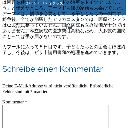
は困難を伴います。「アーマドの治療をドイツでしましょ
資料 チャリティグッズ
う」と伝えたところ、アーマドも彼の家族も大喜びでした。
アーマドは、援助を必要としている子どもたちの一例です。
紛争後、全てが崩壊したアフガニスタンでは、医療インフラ
はいまだに整っていません。国立病院も医療設備が十分では
Suche
ありません。私立病院の医療費は高額なため、大多数の国民
にとっては手が届かないのです。
カブールに入って５日目です。子どもたちとの面会もほぼ終
nach:
了し、今後は、ビザ申請用書類の処理を進めていきます。
Schreibe einen Kommentar
Deine E-Mail-Adresse wird nicht veröffentlicht.
Erforderliche
Felder sind mit
*
markiert
Kommentar
*