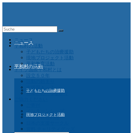
Suche
nach:
ニュース
ニュース
平和村の活動
子どもたちの治療援助
現地プロジェクト活動
平和教育活動
平和村の活動
ドイツ国際平和村とは
設立５０年
活動の始まり
支援国Ａ－Ｚ
子どもたちの治療援助
日本との つながり
ご協力ください
ご寄付
インターンシップ
現地プロジェクト活動
ドイツ在住の方
日本の支援サークル
資料 チャリティグッズ