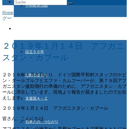
Suche
平和教育活動
nach:
Home
/
Aktuelles
/
第７９回アフガニスタン援助飛行 －ブロ
グー
ドイツ国際平和村とは
２０１９年１月１４日 アフガニ
設立５０年
スタン・カブール
２０１９年１月８日より、ドイツ国際平和村スタッフのケビ
活動の始まり
ン・ダールブルフとエファ・カムフーバーが、第７９回アフ
ガニスタン援助飛行の準備のために、アフガニスタン・カブ
ールに滞在しています。現地より報告が届きましたのでお伝
えします。
支援国Ａ－Ｚ
２０１９年１月１４日 アフガニスタン・カブール
皆さん、こんにちは、
日本との つながり
アフガニスタンの地方から首都カブールまで家族とともにケ