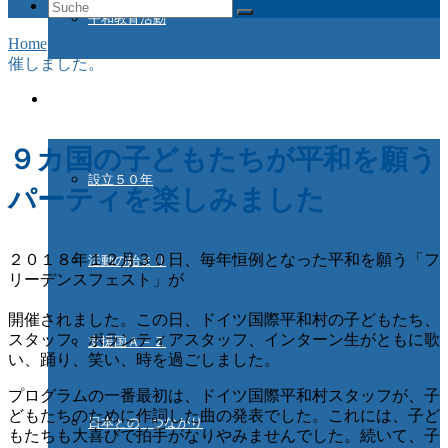
Suche
平和教育活動
nach:
Home
/
Aktuelles
/
平和を願う「フリーデンスフェスト」を開
催しました。
ドイツ国際平和村とは
９カ国の子どもたちが平和を願う
設立５０年
パーティを楽しみました
２０１８年１２月３０日、毎年恒例となった平和を願う「フ
活動の始まり
リーデンスフェスト」が
開催されました。この日、ドイツ国際平和村の子どもたち、
スタッフ、ボランティアスタッフ、インターン生がともに歌
支援国Ａ－Ｚ
い、踊り、笑い、時を過ごしました。
プログラムの一番最初は、ドイツ国際平和村スタッフが、子
どもたちのために作詞した曲の発表でした。これには、子ど
日本との つながり
もたちも大喜びで拍手がなりやみませんでした。続いて、子