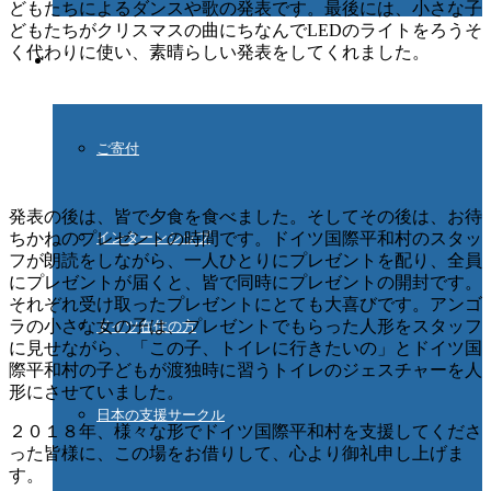
どもたちによるダンスや歌の発表です。最後には、小さな子
どもたちがクリスマスの曲にちなんでLEDのライトをろうそ
く代わりに使い、素晴らしい発表をしてくれました。
ご協力ください
ご寄付
発表の後は、皆で夕食を食べました。そしてその後は、お待
ちかねのプレゼントの時間です。ドイツ国際平和村のスタッ
インターンシップ
フが朗読をしながら、一人ひとりにプレゼントを配り、全員
にプレゼントが届くと、皆で同時にプレゼントの開封です。
それぞれ受け取ったプレゼントにとても大喜びです。アンゴ
ラの小さな女の子は、プレゼントでもらった人形をスタッフ
ドイツ在住の方
に見せながら、「この子、トイレに行きたいの」とドイツ国
際平和村の子どもが渡独時に習うトイレのジェスチャーを人
形にさせていました。
日本の支援サークル
２０１８年、様々な形でドイツ国際平和村を支援してくださ
った皆様に、この場をお借りして、心より御礼申し上げま
す。