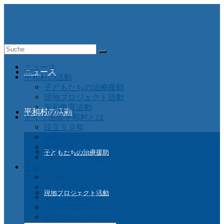
Suche
nach:
ニュース
ニュース
平和村の活動
子どもたちの治療援助
現地プロジェクト活動
平和教育活動
平和村の活動
ドイツ国際平和村とは
設立５０年
活動の始まり
支援国Ａ－Ｚ
子どもたちの治療援助
日本との つながり
ご協力ください
ご寄付
インターンシップ
現地プロジェクト活動
ドイツ在住の方
日本の支援サークル
資料 チャリティグッズ