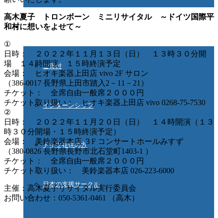
高木夏子 トロンボーン ミニリサイタル ～ドイツ国際平
ご協力ください
和村に想いをよせて～
①
日時： ２０２２年１１月１３日（日） １３時３０分開
場 １４時開演 １５時終演予定
ご寄付
会場： ヒオキ楽器上田店 vivo 2F サロン
（386-0017 長野県上田市踏入2－11－21）
チケット： 全席自由一般席２０００円
チケット取り扱い： ヒオキ楽器上田店 vivo 0268-75-7530
インターンシップ
②
日時： ２０２２年１１月２０日（日） １４時開演（１３
時３０分開場・１５時終演予定）
会場： 美鈴楽器本店 ３F コンサートホールみすず
ドイツ在住の方
（380-0826 長野県長野市北石堂町1403-1 ）
チケット： 全席自由一般席２０００円
チケット取り扱い： 美鈴楽器本店 026-223-6000
日本の支援サークル
主催：高木夏子リサイタル実行委員会
お問い合わせ：050‐5361‐0461 （高木）