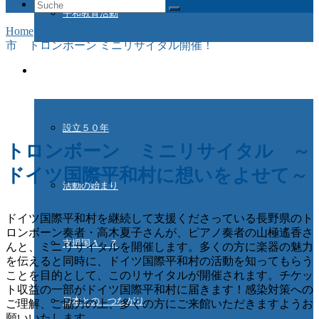
Suche
平和教育活動
nach:
Home
/
Aktuelles
/
１１月１３日上田市＆１１月２０日長野
市 トロンボーン ミニリサイタル開催！
ドイツ国際平和村とは
設立５０年
トロンボーン ミニリサイタル ～
ドイツ国際平和村に想いをよせて～
活動の始まり
ドイツ国際平和村を継続して支援くださっている長野県のト
ロンボーン奏者・高木夏子さんが、ピアノ奏者の山極遙香さ
支援国Ａ－Ｚ
んと、ミニリサイタルを開催します。多くの方に楽器の魅力
を伝えると同時に、ドイツ国際平和村の活動を知ってもらう
ことを目的として、このリサイタルが開催されます。チケッ
ト収益の一部がドイツ国際平和村に届きます！感染対策への
日本との つながり
ご理解、ご協力の上、多くの方にご来館いただきますようお
願いいたします。