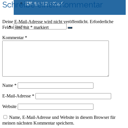
Schreibe einen Kommentar
資料 チャリティグッズ
Deine E-Mail-Adresse wird nicht veröffentlicht.
Erforderliche
Suche
Felder sind mit
*
markiert
Kommentar
*
nach:
Name
*
E-Mail-Adresse
*
Website
Name, E-Mail-Adresse und Website in diesem Browser für
meinen nächsten Kommentar speichern.