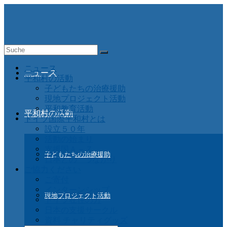
Suche
nach:
ニュース
ニュース
平和村の活動
子どもたちの治療援助
現地プロジェクト活動
平和教育活動
平和村の活動
ドイツ国際平和村とは
設立５０年
活動の始まり
支援国Ａ－Ｚ
子どもたちの治療援助
日本との つながり
ご協力ください
ご寄付
インターンシップ
現地プロジェクト活動
ドイツ在住の方
日本の支援サークル
資料 チャリティグッズ