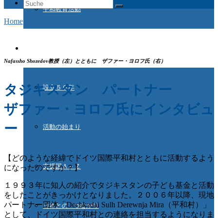
Suche
平和教育活動
nach:
Home
/
Aktuelles
/
タジキスタン・パートナー にインタビュー
ドイツ国際平和村とは
Nafassho Shozedov教授（左）とともに ザファー・ヨロフ氏（右）
タジキスタン パートナー
設立５０年
ザファー・ヨロフ氏にインタビュ
ー
活動の始まり
【どのような経緯でドイツ国際平和村とともに活動するよう
支援国Ａ－Ｚ
になったのですか？】
１９９３年に知人の紹介でタジキスタンの子ども基金と活動
をしたことがきっかけとなりました。２００６年以降、現地
パートナー団体「Dechkadai Sulh Derewnja Mira（平和村）」
日本との つながり
として、
ドイツ国際平和村との連絡を担当するようになりま