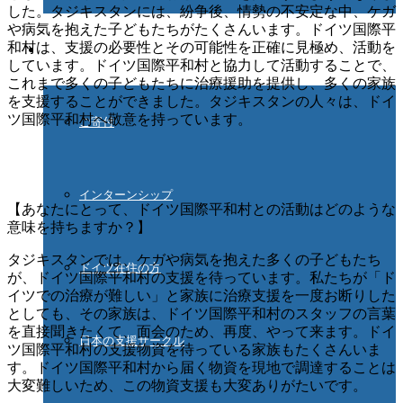
した。タジキスタンには、紛争後、情勢の不安定な中、ケガ
や病気を抱えた子どもたちがたくさんいます。ドイツ国際平
和村は、支援の必要性とその可能性を正確に見極め、活動を
ご協力ください
しています。ドイツ国際平和村と協力して活動することで、
これまで多くの子どもたちに治療援助を提供し、多くの家族
を支援することができました。タジキスタンの人々は、ドイ
ツ国際平和村へ敬意を持っています。
ご寄付
インターンシップ
【あなたにとって、ドイツ国際平和村との活動はどのような
意味を持ちますか？】
タジキスタンでは、ケガや病気を抱えた多くの子どもたち
ドイツ在住の方
が、ドイツ国際平和村の支援を待っています。私たちが「ド
イツでの治療が難しい」と家族に治療支援を一度お断りした
としても、その家族は、ドイツ国際平和村のスタッフの言葉
を直接聞きたくて、面会のため、再度、やって来ます。ドイ
日本の支援サークル
ツ国際平和村の支援物資を待っている家族もたくさんいま
す。ドイツ国際平和村から届く物資を現地で調達することは
大変難しいため、この物資支援も大変ありがたいです。