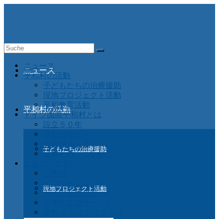
Suche
nach:
ニュース
ニュース
平和村の活動
子どもたちの治療援助
現地プロジェクト活動
平和教育活動
平和村の活動
ドイツ国際平和村とは
設立５０年
活動の始まり
支援国Ａ－Ｚ
子どもたちの治療援助
日本との つながり
ご協力ください
ご寄付
インターンシップ
現地プロジェクト活動
ドイツ在住の方
日本の支援サークル
資料 チャリティグッズ