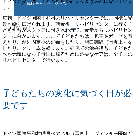
アとダグマーは、子どもたちが静まるよう必死になっていま
資料 チャリティグッズ
す。
毎朝、ドイツ国際平和村のリハビリセンターでは、同様な光
景が繰り広げられます。朝食後、リハビリセンターに行く子
Suche
どもたちがスタッフに付き添われて、食堂からリハビリセン
ターに向かいます。ここで子どもたちは、包帯やガーゼを替
えたり、創外固定器の消毒をしたり、開口訓練（写真上）を
したり、クリームを塗ります。病院での治療後も、子どもた
nach:
ちが元気になって母国に帰るために必要なケアは、全てこの
リハビリセンターで行います。
子どもたちの変化に気づく目が必
要です
ドイツ国際平和村職員ベアベル（写真上 ヴィンター医師と