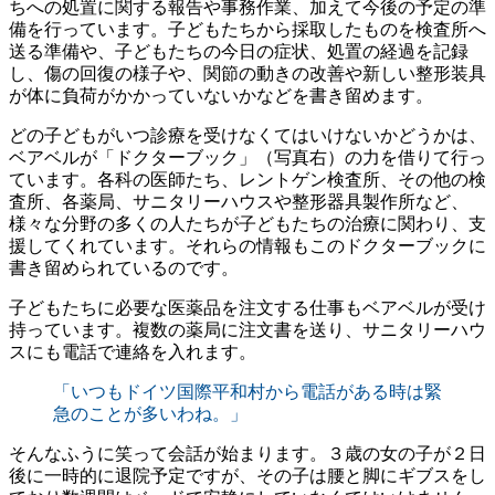
ちへの処置に関する報告や事務作業、加えて今後の予定の準
備を行っています。子どもたちから採取したものを検査所へ
送る準備や、子どもたちの今日の症状、処置の経過を記録
し、傷の回復の様子や、関節の動きの改善や新しい整形装具
が体に負荷がかかっていないかなどを書き留めます。
どの子どもがいつ診療を受けなくてはいけないかどうかは、
ベアベルが「ドクターブック」（写真右）の力を借りて行っ
ています。各科の医師たち、レントゲン検査所、その他の検
査所、各薬局、サニタリーハウスや整形器具製作所など、
様々な分野の多くの人たちが子どもたちの治療に関わり、支
援してくれています。それらの情報もこのドクターブックに
書き留められているのです。
子どもたちに必要な医薬品を注文する仕事もベアベルが受け
持っています。複数の薬局に注文書を送り、サニタリーハウ
スにも電話で連絡を入れます。
「いつもドイツ国際平和村から電話がある時は緊
急のことが多いわね。」
そんなふうに笑って会話が始まります。３歳の女の子が２日
後に一時的に退院予定ですが、その子は腰と脚にギブスをし