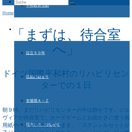
Suche
平和教育活動
nach:
Home
/
Aktuelles
/
「まずは、待合室へ」
ドイツ国際平和村とは
「まずは、待合室
へ」
設立５０年
ドイツ国際平和村のリハビリセン
活動の始まり
ターでの１日
支援国Ａ－Ｚ
朝９時。まだリハビリセンターの中は静かです。ジル
ヴィアが待合室で、カードゲームとお絵かきに使う画
用紙やペンを用意しています。「ステンシルセットが
日本との つながり