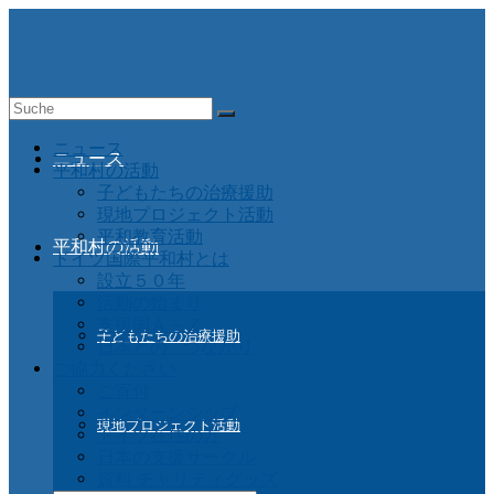
Suche
nach:
ニュース
ニュース
平和村の活動
子どもたちの治療援助
現地プロジェクト活動
平和教育活動
平和村の活動
ドイツ国際平和村とは
設立５０年
活動の始まり
支援国Ａ－Ｚ
子どもたちの治療援助
日本との つながり
ご協力ください
ご寄付
インターンシップ
現地プロジェクト活動
ドイツ在住の方
日本の支援サークル
資料 チャリティグッズ