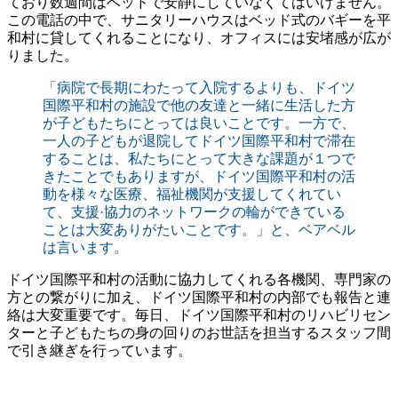
ており数週間はベッドで安静にしていなくてはいけません。
この電話の中で、サニタリーハウスはベッド式のバギーを平
和村に貸してくれることになり、オフィスには安堵感が広が
りました。
「病院で長期にわたって入院するよりも、ドイツ
国際平和村の施設で他の友達と一緒に生活した方
が子どもたちにとっては良いことです。一方で、
一人の子どもが退院してドイツ国際平和村で滞在
することは、私たちにとって大きな課題が１つで
きたことでもありますが、ドイツ国際平和村の活
動を様々な医療、福祉機関が支援してくれてい
て、支援·協力のネットワークの輪ができている
ことは大変ありがたいことです。」と、ベアベル
は言います。
ドイツ国際平和村の活動に協力してくれる各機関、専門家の
方との繋がりに加え、ドイツ国際平和村の内部でも報告と連
絡は大変重要です。毎日、ドイツ国際平和村のリハビリセン
ターと子どもたちの身の回りのお世話を担当するスタッフ間
で引き継ぎを行っています。