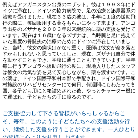
例えばアフガニスタン出身のエザット。彼は１９９３年にド
イツに滞在し、ドイツの協力病院で、足の治療と泌尿器系の
治療を受けました。現在３３歳の彼は、半年に１度の援助飛
行の際に、毎回服用する薬をもらいにやって来ます。アンゴ
ラ出身のズザナも２００３年以来継続的に薬の支援を受けて
います。現在は１６歳になるズザナは、当時腕と足に抱えて
いた重度の骨髄炎の治療のためにドイツに滞在していまし
た。当時、彼女の病状はかなり重く、医師は彼女が命を落と
すかもしれないと思っていました。現在、ズザナは自分で体
を動かすこともでき、学校に通うこともできています。半年
毎に行うアンゴラへ援助飛行の度に、現地入りしたスタッフ
は彼女の元気な姿を見て安心しながら、薬を渡すのです。こ
の薬は、ドイツ国際平和村本部で手配され、ドイツ国際平和
村施設のリハビリセンターにて何日、何週間にもわたって各
国、各子ども用にと箱詰めされた後、やっとチャーター機に
て運ばれ、子どもたちの手に渡るのです。
ご支援·協力して下さる皆様がいらっしゃるからこ
そ、毎年、このように子どもたちへの支援活動を行
い、継続した支援を行うことができます。一人ひとり
の皆様に心よりお礼申し上げます。