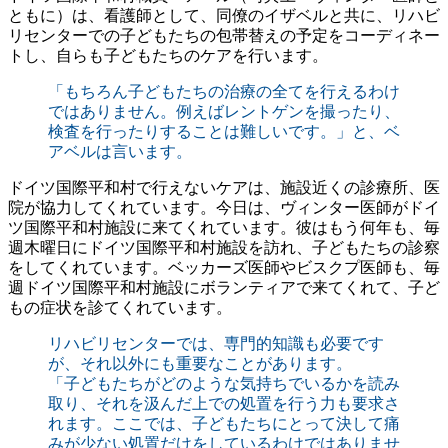
ともに）は、看護師として、同僚のイザベルと共に、リハビ
リセンターでの子どもたちの包帯替えの予定をコーディネー
トし、自らも子どもたちのケアを行います。
「もちろん子どもたちの治療の全てを行えるわけ
ではありません。例えばレントゲンを撮ったり、
検査を行ったりすることは難しいです。」と、ベ
アベルは言います。
ドイツ国際平和村で行えないケアは、施設近くの診療所、医
院が協力してくれています。今日は、ヴィンター医師がドイ
ツ国際平和村施設に来てくれています。彼はもう何年も、毎
週木曜日にドイツ国際平和村施設を訪れ、子どもたちの診察
をしてくれています。ベッカーズ医師やビスクプ医師も、毎
週ドイツ国際平和村施設にボランティアで来てくれて、子ど
もの症状を診てくれています。
リハビリセンターでは、専門的知識も必要です
が、それ以外にも重要なことがあります。
「子どもたちがどのような気持ちでいるかを読み
取り、それを汲んだ上での処置を行う力も要求さ
れます。ここでは、子どもたちにとって決して痛
みが少ない処置だけをしているわけではありませ