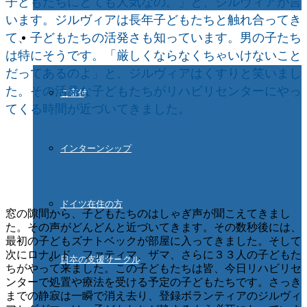
子どもたちにとても人気なの。」と、ジルヴィアが言
います。ジルヴィアは長年子どもたちと触れ合ってき
て、子どもたちの活発さも知っています。男の子たち
ご協力ください
は特にそうです。「厳しくならなくちゃいけないこと
だってあるのよ」と、ジルヴィアはくすりと笑いまし
た。その活発な子どもたちがリハビリセンターにやっ
ご寄付
てくる時間が近づいてきました。
インターンシップ
ドイツ在住の方
窓の隙間から、子どもたちのはしゃぎ声が聞こえてきまし
た。その声がどんどんと近づいてきます。その数秒後には、
最初の子どもズナトベックが部屋に入ってきました。そして
次にロナルド、ファティマ、ザマ、さらに３３人の子どもた
日本の支援サークル
ちがやって来ました。この子どもたちは皆、今日リハビリセ
ンターで処置や療法を受ける予定の子どもたちです。さっき
までの静寂は一瞬で消え去り、登録ボランティアのジルヴィ