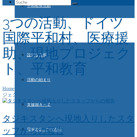
Suche
平和教育活動
nach:
3つの活動、ドイツ
ドイツ国際平和村とは
国際平和村、医療援
助、現地プロジェク
設立５０年
ト、平和教育
活動の始まり
Home
/
3つの活動、ドイツ国際平和村、医療援助、現地プロ
ジェクト、平和教育
支援国Ａ－Ｚ
タジキスタンへ現地入りしたスタ
ッフからの報告
日本との つながり