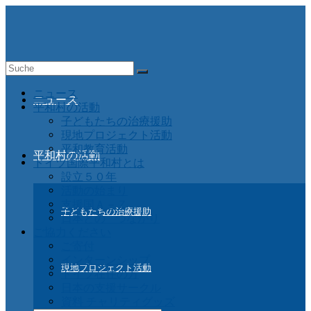
Suche
nach:
ニュース
ニュース
平和村の活動
子どもたちの治療援助
現地プロジェクト活動
平和教育活動
平和村の活動
ドイツ国際平和村とは
設立５０年
活動の始まり
支援国Ａ－Ｚ
子どもたちの治療援助
日本との つながり
ご協力ください
ご寄付
インターンシップ
現地プロジェクト活動
ドイツ在住の方
日本の支援サークル
資料 チャリティグッズ