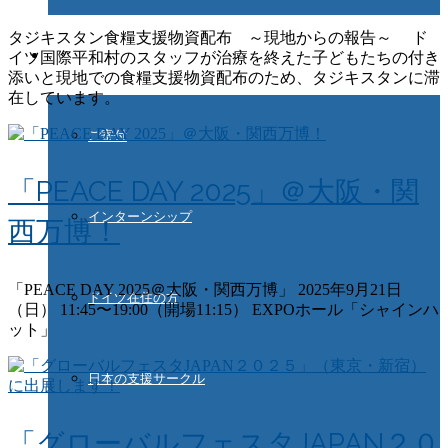
タジキスタン食糧支援物資配布 ～現地からの報告～ ド
ご協力ください
イツ国際平和村のスタッフが治療を終えた子どもたちの付き
添いと現地での食糧支援物資配布のため、タジキスタンに滞
在しています。
ご寄付
「PEACE DAY 2025」＠大阪・関
インターンシップ
西万博！
「PEACE DAY 2025＠大阪・関西万博」 2025年9月21日
ドイツ在住の方
（日） 11:45〜19:00（開場11:15） EXPOホール「シャインハ
ット」
日本の支援サークル
「グローバルフェスタJAPAN２０