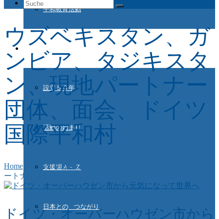
Suche
平和教育活動
nach:
ウズベキスタン、ガ
ドイツ国際平和村とは
ンビア、タジキスタ
ン、現地パートナー
設立５０年
団体、面会、ドイツ
国際平和村
活動の始まり
Home
/
ウズベキスタン、ガンビア、タジキスタン、現地パ
支援国Ａ－Ｚ
ートナー団体、面会、ドイツ国際平和村
日本との つながり
ドイツ・オーバーハウゼン市から