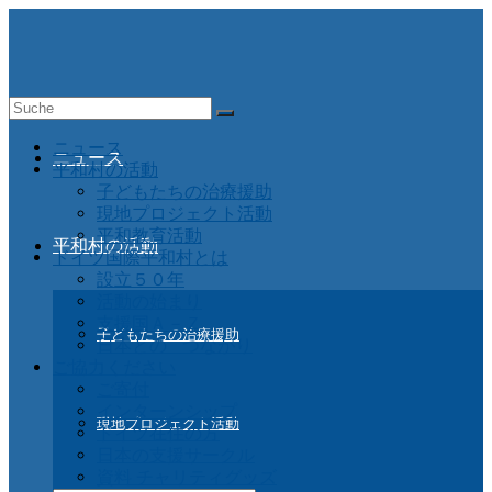
Suche
nach:
ニュース
ニュース
平和村の活動
子どもたちの治療援助
現地プロジェクト活動
平和教育活動
平和村の活動
ドイツ国際平和村とは
設立５０年
活動の始まり
支援国Ａ－Ｚ
子どもたちの治療援助
日本との つながり
ご協力ください
ご寄付
インターンシップ
現地プロジェクト活動
ドイツ在住の方
日本の支援サークル
資料 チャリティグッズ