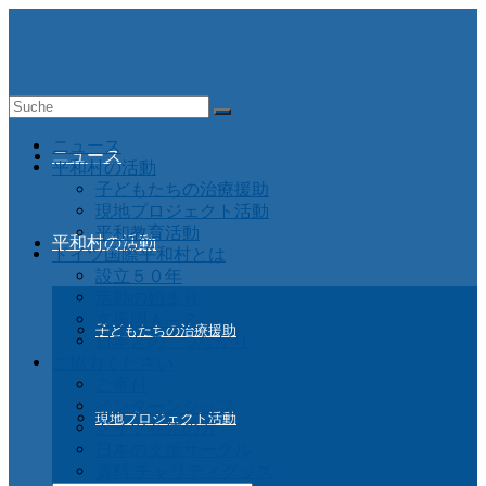
Suche
nach:
ニュース
ニュース
平和村の活動
子どもたちの治療援助
現地プロジェクト活動
平和教育活動
平和村の活動
ドイツ国際平和村とは
設立５０年
活動の始まり
支援国Ａ－Ｚ
子どもたちの治療援助
日本との つながり
ご協力ください
ご寄付
インターンシップ
現地プロジェクト活動
ドイツ在住の方
日本の支援サークル
資料 チャリティグッズ