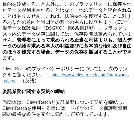
目的を達成すること以外に、このブラックリストに保存され
たデータが利用されることはなく、他のデータと統合される
ことはありません。これは、法的要件を遵守することに対す
るあなたの意向と当団体の関心の両方に役立ちます（EU一
般データ保護規則（DSGVO）第6条第1項f） 。ブラックリ
スト内のデータ保存に関しては、保存期間は定められていま
せん。
管理者によって求められる正当な利益よりも、個人デ
ータの保護を求める本人の利益並びに基本的な権利及び自由
のほうを優先する場合
、データの保存を撤回することができ
ます。
CleverReachのプライバシーポリシーについては、次のリン
クをご覧ください。：
https://www.cleverreach.com/en/privacy-
policy/
（英語）
委託業務に関する契約の締結
当団体は、CleverReachと委託業務について契約を締結し、
CleverReachを使用する際には、ドイツのデータ保護監督機
関の厳格な条件を完全に満たして実行しています。