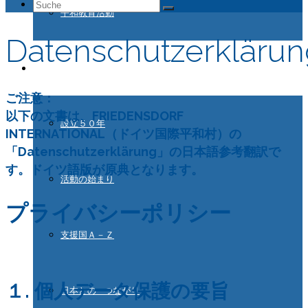
Suche
平和教育活動
nach:
Datenschutzerkläru
ドイツ国際平和村とは
ご注意：
以下の文書は、FRIEDENSDORF
設立５０年
INTERNATIONAL（ドイツ国際平和村）の
「Datenschutzerklärung」の日本語参考翻訳で
す。ドイツ語版が原典となります。
活動の始まり
プライバシーポリシー
支援国Ａ－Ｚ
１. 個人データ保護の要旨
日本との つながり