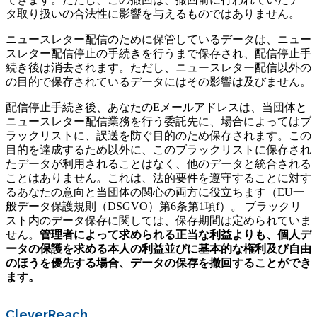
タ取り扱いの合法性に影響を与えるものではありません。
ニュースレター配信のために保管しているデータは、ニュー
スレター配信停止の手続きを行うまで保存され、配信停止手
続き後は消去されます。ただし、ニュースレター配信以外の
の目的で保存されているデータにはその影響は及びません。
配信停止手続き後、あなたのEメールアドレスは、当団体と
ニュースレター配信業務を行う委託先に、場合によってはブ
ラックリストに、誤送を防ぐ目的のため保存されます。この
目的を達成するため以外に、このブラックリストに保存され
たデータが利用されることはなく、他のデータと統合される
ことはありません。これは、法的要件を遵守することに対す
るあなたの意向と当団体の関心の両方に役立ちます（EU一
般データ保護規則（DSGVO）第6条第1項f）。 ブラックリ
スト内のデータ保存に関しては、保存期間は定められていま
せん。
管理者によって求められる正当な利益よりも、個人デ
ータの保護を求める本人の利益並びに基本的な権利及び自由
のほうを優先する場合、データの保存を撤回することができ
ます。
CleverReach