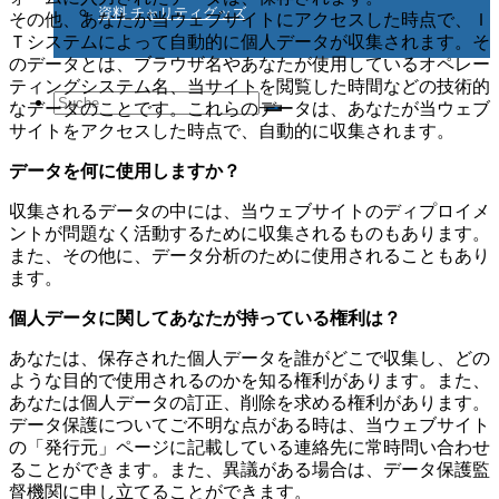
資料 チャリティグッズ
その他、あなたが当ウェブサイトにアクセスした時点で、Ｉ
Ｔシステムによって自動的に個人データが収集されます。そ
のデータとは、ブラウザ名やあなたが使用しているオペレー
ティングシステム名、当サイトを閲覧した時間などの技術的
Suche
なデータのことです。これらのデータは、あなたが当ウェブ
サイトをアクセスした時点で、自動的に収集されます。
データを何に使用しますか？
nach:
収集されるデータの中には、当ウェブサイトのディプロイメ
ントが問題なく活動するために収集されるものもあります。
また、その他に、データ分析のために使用されることもあり
ます。
個人データに関してあなたが持っている権利は？
あなたは、保存された個人データを誰がどこで収集し、どの
ような目的で使用されるのかを知る権利があります。また、
あなたは個人データの訂正、削除を求める権利があります。
データ保護についてご不明な点がある時は、当ウェブサイト
の「発行元」ページに記載している連絡先に常時問い合わせ
ることができます。また、異議がある場合は、データ保護監
督機関に申し立てることができます。