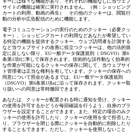
キーには様々な機能があり、それぞれの機能なしに当ウェブ
サイトの機能は確実に実行されません。（例：ショッピング
カートの利用、動画の再生） その他のクッキーは、閲覧行
動の分析や広告配信のために機能します。
電子コミュニケーションの実行のためのクッキー（必要クッ
キー）、ショッピングカートの利用などあなたが希望してい
る特定の機能を提供するクッキー、ウェブ訪問者を計測する
など当ウェブサイトの改善に役立つクッキーは、他の法的規
定に反しない限り、EU一般データ保護規則（ DSGVO）第6
条第1項fに準して保存されます。技術的な誤作動なく効果的
な作業が可能になるクッキーの保存に関して、当ウェブサイ
ト管理者は正当な権利を有しています。クッキーの保存への
同意について照会があるまでは、EU一般データ保護規則
（DSGVO）第6条第1項aに沿って保存されます。クッキー取
り扱いへの同意は常時撤回できます。
あなたは、クッキーが配置される時に通知を受け、クッキー
の使用を許可するかどうか毎回確認を行うよう、自身のブラ
ウザーを設定することができます。また、特定の場合のみク
ッキーの使用を許可したり、クッキーの使用を全て拒否した
り、ブラウザーを閉じる際にクッキーを自動的に削除したり
することもできます。ただし、クッキーを使用しないこと