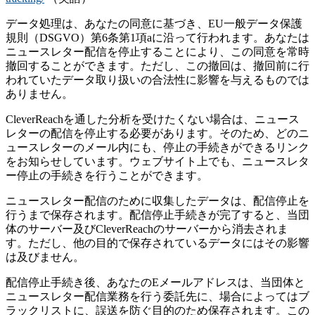
データ処理は、あなたの同意に基づき、EU一般データ保護
規則（DSGVO）第6条第1項aに沿って行われます。あなたは
ニュースレター配信を停止することにより、この同意を常時
撤回することができます。ただし、この撤回は、撤回前に行
われていたデータ取り扱いの合法性に影響を与えるものでは
ありません。
CleverReachを通した分析を受けたくない場合は、ニュース
レターの配信を停止する必要があります。そのため、どのニ
ュースレターのメール内にも、停止の手続きができるリンク
をお知らせしています。ウェブサイト上でも、ニュースレタ
ー停止の手続きを行うことができます。
ニュースレター配信のために収集したデータは、配信停止を
行うまで保存されます。配信停止手続きが完了すると、当団
体のサーバー及びCleverReachのサーバーから消去されま
す。ただし、他の目的で保存されているデータにはその影響
は及びません。
配信停止手続き後、あなたのEメールアドレスは、当団体と
ニュースレター配信業務を行う委託先に、場合によってはブ
ラックリストに、誤送を防ぐ目的のため保存されます。この