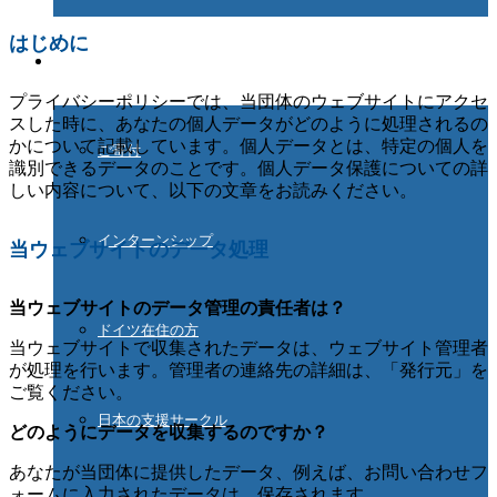
はじめに
ご協力ください
プライバシーポリシーでは、当団体のウェブサイトにアクセ
スした時に、あなたの個人データがどのように処理されるの
かについて記載しています。個人データとは、特定の個人を
ご寄付
識別できるデータのことです。個人データ保護についての詳
しい内容について、以下の文章をお読みください。
インターンシップ
当ウェブサイトのデータ処理
当ウェブサイトのデータ管理の責任者は？
ドイツ在住の方
当ウェブサイトで収集されたデータは、ウェブサイト管理者
が処理を行います。管理者の連絡先の詳細は、「発行元」を
ご覧ください。
日本の支援サークル
どのようにデータを収集するのですか？
あなたが当団体に提供したデータ、例えば、お問い合わせフ
ォームに入力されたデータは、保存されます。