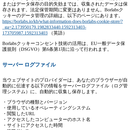
またはデータ保存の目的失効までは、収集されたデータは保
存されます。法定保管期間に変更はありません。Borlabsク
ッキーのデータ管理の詳細は、以下のページにあります。
https://borlabs.io/kb/what-information-does-borlabs-cookie-store/?
_ga=2.173950179.1982833440.1592313403-
173705987.1592313403
（英語）
Borlabsクッキーコンセント技術の活用は、EU一般データ保
護規則（DSGVO）第6条第1項に沿って行われます。
サーバー ログファイル
当ウェブサイトのプロバイダーは、あなたのブラウザーが自
動的に伝達する以下の情報をサーバーログファイル（ログ管
理システム）に、自動的に収集し保存します。
・ブラウザの種類とバージョン
・使用しているオペレーティングシステム
・閲覧したURL
・アクセスしたコンピューターのホスト名
・サイトにアクセスした時間