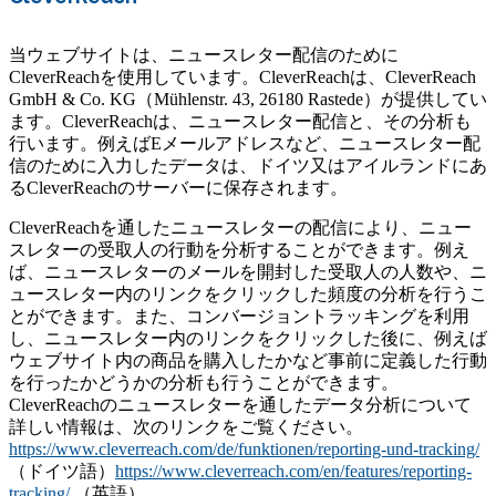
当ウェブサイトは、ニュースレター配信のために
CleverReachを使用しています。CleverReachは、CleverReach
GmbH & Co. KG（Mühlenstr. 43, 26180 Rastede）が提供してい
ます。CleverReachは、ニュースレター配信と、その分析も
行います。例えばEメールアドレスなど、ニュースレター配
信のために入力したデータは、ドイツ又はアイルランドにあ
るCleverReachのサーバーに保存されます。
CleverReachを通したニュースレターの配信により、ニュー
スレターの受取人の行動を分析することができます。例え
ば、ニュースレターのメールを開封した受取人の人数や、ニ
ュースレター内のリンクをクリックした頻度の分析を行うこ
とができます。また、コンバージョントラッキングを利用
し、ニュースレター内のリンクをクリックした後に、例えば
ウェブサイト内の商品を購入したかなど事前に定義した行動
を行ったかどうかの分析も行うことができます。
CleverReachのニュースレターを通したデータ分析について
詳しい情報は、次のリンクをご覧ください。
https://www.cleverreach.com/de/funktionen/reporting-und-tracking/
（ドイツ語）
https://www.cleverreach.com/en/features/reporting-
tracking/
（英語）