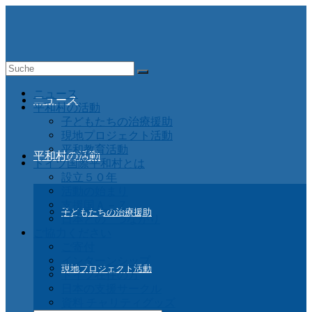
Suche
nach:
ニュース
ニュース
平和村の活動
子どもたちの治療援助
現地プロジェクト活動
平和教育活動
平和村の活動
ドイツ国際平和村とは
設立５０年
活動の始まり
支援国Ａ－Ｚ
子どもたちの治療援助
日本との つながり
ご協力ください
ご寄付
インターンシップ
現地プロジェクト活動
ドイツ在住の方
日本の支援サークル
資料 チャリティグッズ