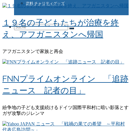
資料 チャリティグッズ
１９名の子どもたちが治療を終
Suche
え、アフガニスタンへ帰国
nach:
アフガニスタンで家族と再会
FNNプライムオンライン 「追跡
ニュース 記者の目」
紛争地の子ども支援続けるドイツ国際平和村に暗い影落とす
ガザ攻撃のジレンマ