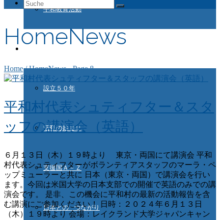
Suche
平和教育活動
nach:
HomeNews
ドイツ国際平和村とは
Home
/
HomeNews
- Page 8
設立５０年
平和村代表シュティフター＆スタ
ッフの講演会（英語）
活動の始まり
６月１３日（木）１９時より 東京・両国にて講演会 平和
村代表シュティフターがボランティアスタッフのマーラ・ペ
支援国Ａ－Ｚ
ップミューラーと共に 日本（東京・両国）で講演会を行い
ます。今回は米国大学の日本支部での開催で英語のみでの講
演会です。 是非、この機会に平和村の最新の活動報告を含
む講演にご参加ください！ 日時：２０２４年６月１３日
日本との つながり
（木）１９時より 会場：レイクランド大学ジャパンキャン