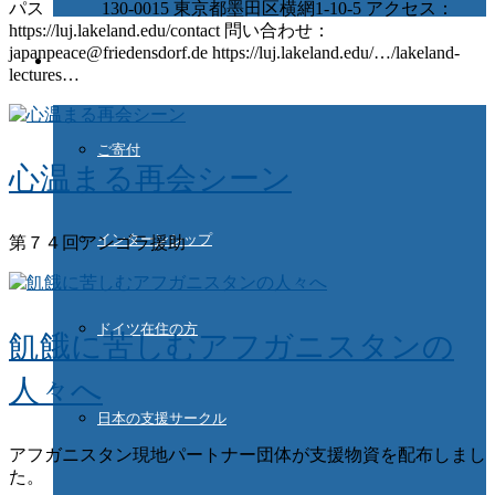
パス 130-0015 東京都墨田区横網1-10-5 アクセス：
https://luj.lakeland.edu/contact 問い合わせ：
japanpeace@friedensdorf.de https://luj.lakeland.edu/…/lakeland-
ご協力ください
lectures…
ご寄付
心温まる再会シーン
インターンシップ
第７４回アンゴラ援助
ドイツ在住の方
飢餓に苦しむアフガニスタンの
人々へ
日本の支援サークル
アフガニスタン現地パートナー団体が支援物資を配布しまし
た。