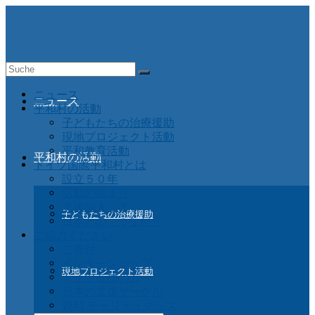
Suche
nach:
ニュース
ニュース
平和村の活動
子どもたちの治療援助
現地プロジェクト活動
平和教育活動
平和村の活動
ドイツ国際平和村とは
設立５０年
活動の始まり
支援国Ａ－Ｚ
子どもたちの治療援助
日本との つながり
ご協力ください
ご寄付
インターンシップ
現地プロジェクト活動
ドイツ在住の方
日本の支援サークル
資料 チャリティグッズ