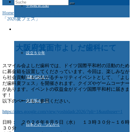
Suche
平和教育活動
nach:
Home
/
Aktuelles
/
２０２６年８月５日 チャリティイベント
「2026夏フェス」
ドイツ国際平和村とは
大阪府箕面市よしだ歯科にて
設立５０年
スマイル会よしだ歯科では、ドイツ国際平和村の活動のため
に募金箱を設置してくださっています。今回は、楽しみなが
活動の始まり
ら社会貢献にもつながるチャリティイベントとして、「よし
だ歯科夏フェス」を開催されます。クイズやゲームコーナー
があります。イベントの収益金がドイツ国際平和村に届きま
す！
支援国Ａ－Ｚ
以下のページもご参照ください。
https://sites.google.com/view/yoshidadc2026/?pli=1&authuser=1
日時： ２０２６年８月５日（水） １３時３０分～１６時
日本との つながり
３０分