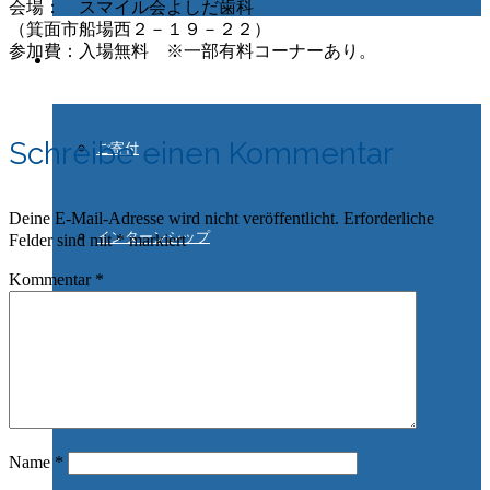
会場： スマイル会よしだ歯科
（箕面市船場西２－１９－２２）
参加費：入場無料 ※一部有料コーナーあり。
ご協力ください
Schreibe einen Kommentar
ご寄付
Deine E-Mail-Adresse wird nicht veröffentlicht.
Erforderliche
インターンシップ
Felder sind mit
*
markiert
Kommentar
*
ドイツ在住の方
日本の支援サークル
Name
*