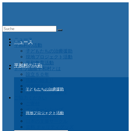
Suche
nach:
ニュース
ニュース
平和村の活動
子どもたちの治療援助
現地プロジェクト活動
平和教育活動
平和村の活動
ドイツ国際平和村とは
設立５０年
活動の始まり
支援国Ａ－Ｚ
子どもたちの治療援助
日本との つながり
ご協力ください
ご寄付
インターンシップ
現地プロジェクト活動
ドイツ在住の方
日本の支援サークル
資料 チャリティグッズ