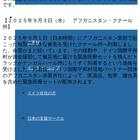
です。
ご協力ください
【２０２５年９月３日（水） アフガニスタン・クナール
州】
２０２５年９月１日（日本時間）にアフガニスタン東部で起
ご寄付
こった地震で大きな被害を受けたクナール州へ到着しまし
た。余震がまだ続いています。その移動中、ドイツ国際平和
村が資金援助して被災地に届ける緊急医療セットを積んだト
ラックがナンガルハール州にもうすぐ到着するという連絡を
インターンシップ
受けました。到着後、ドイツ国際平和村現地パートナー団体
のアフガニスタン赤新月社によって、医薬品、包帯、縫合具
を含めた緊急医療セットが配布されます。
ドイツ在住の方
日本の支援サークル