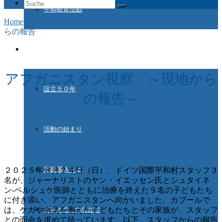
Suche
平和教育活動
nach:
Home
/
Aktuelles
/
アフガニスタンへ現地入りしたスタッフか
らの報告
ドイツ国際平和村とは
アフガニスタン視察 ～現地から
設立５０年
の報告～
活動の始まり
支援国Ａ－Ｚ
２０２５年８月２４日（日）、ドイツ国際平和村スタッフ３
名が、ジャーナリストのヤン・イエッセン氏とシュタイネ
ン-ペルシュケ医師とともに治療を終えた９名の子どもたち
に付き添い、アフガニスタンへ向かいました。カブールで
は、ケガや病気を抱えた子どもたちとその家族が、スタッフ
日本との つながり
との面会を求めて待っています。以下、スタッフからの報告