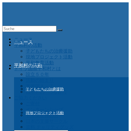
Suche
nach:
ニュース
ニュース
平和村の活動
子どもたちの治療援助
現地プロジェクト活動
平和教育活動
平和村の活動
ドイツ国際平和村とは
設立５０年
活動の始まり
支援国Ａ－Ｚ
子どもたちの治療援助
日本との つながり
ご協力ください
ご寄付
インターンシップ
現地プロジェクト活動
ドイツ在住の方
日本の支援サークル
資料 チャリティグッズ