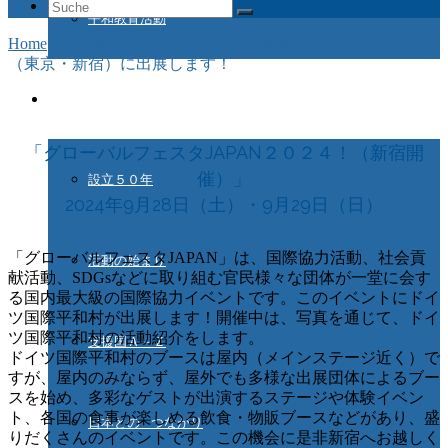
Suche
平和教育活動
nach:
Home
/
Aktuelles
/
「グローバルフェスタJAPAN２０２４」
（東京・新宿）に出展します！
ドイツ国際平和村とは
「グローバルフェスタJAPAN２０２４！（新宿開
催）」
設立５０年
2024年9月28日（土）・9月29日（日）
「グローバルフェスタJAPAN」は、国際協力活動、社会貢
活動の始まり
献活動、SDGsなどに取り組む官民様々な団体が一堂に会す
る国内最大級の国際協力イベントです。このイベントにドイ
ツ国際平和村が出展します！開催中は、写真を通じて、ドイ
ツ国際平和村の活動紹介をします。
支援国Ａ－Ｚ
ドイツ国際平和村のブースは屋内（メインステージ近く）で
すが、屋内のみならず、屋外でも多様な出展団体によるブー
スを始め、多彩なゲストが出演するステージや体験イベン
ト、各国の食事が楽しめる飲食・物販ブースなどがあり、盛
日本との つながり
りだくさんのイベントです。この機会に是非新宿へお越しく