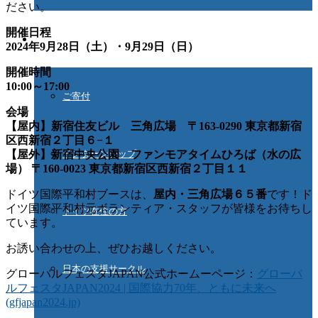
ださい。
開催日程
ご協力ください
2024年9月28日（土）・9月29日（日）
開催時間
10:00～17:00
ご寄付
会場
【屋内】新宿住友ビル 三角広場 〒163-0290 東京都新宿
区西新宿２丁目６−１
インターンシップ
【屋外】新宿中央公園 ファンモアタイムひろば（水の広
場） 〒160-0023 東京都新宿区西新宿２丁目１１
ドイツ国際平和村ブースは、
屋内・三角広場６５番
です！ド
イツ国際平和村元ボランティア・スタッフが皆様をお待ちし
ドイツ在住の方
ています。
お誘い合わせの上、ぜひお越しください。
日本の支援サークル
グローバルフェスタJAPAN公式ホームーページ：
グローバ
ルフェスタJAPAN2024 | 国際協力70年、ともに未来へ
(gfjapan2024.jp)