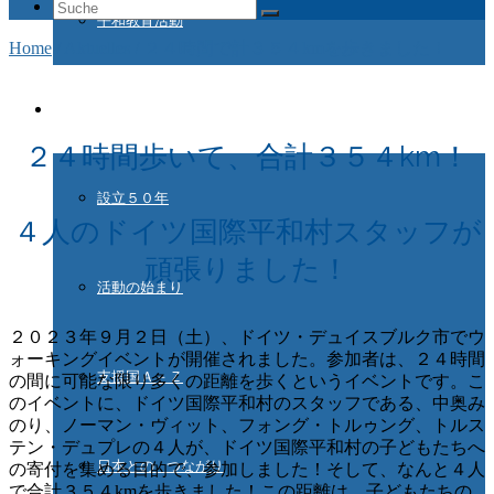
Suche
平和教育活動
nach:
Home
/
Aktuelles
/
２４時間で計３５４kmを歩きました！
ドイツ国際平和村とは
２４時間歩いて、合計３５４km！
設立５０年
４人のドイツ国際平和村スタッフが
頑張りました！
活動の始まり
２０２３年９月２日（土）、ドイツ・デュイスブルク市でウ
ォーキングイベントが開催されました。参加者は、２４時間
支援国Ａ－Ｚ
の間に可能な限り多くの距離を歩くというイベントです。こ
のイベントに、ドイツ国際平和村のスタッフである、中奥み
のり、ノーマン・ヴィット、フォング・トルゥング、トルス
テン・デュプレの４人が、ドイツ国際平和村の子どもたちへ
日本との つながり
の寄付を集める目的で、参加しました！そして、なんと４人
で合計３５４kmを歩きました！この距離は、子どもたちの