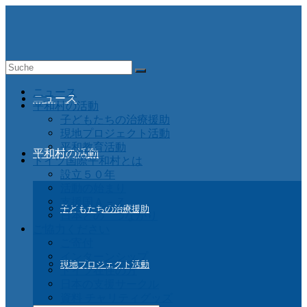
Suche
nach:
ニュース
ニュース
平和村の活動
子どもたちの治療援助
現地プロジェクト活動
平和教育活動
平和村の活動
ドイツ国際平和村とは
設立５０年
活動の始まり
支援国Ａ－Ｚ
子どもたちの治療援助
日本との つながり
ご協力ください
ご寄付
インターンシップ
現地プロジェクト活動
ドイツ在住の方
日本の支援サークル
資料 チャリティグッズ