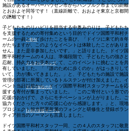
施設があるオーバーハウゼン市からハンブルク市までの距離
とおおよそ同等です！（直線距離で、おおよそ東京と京都間
ご協力ください
の距離です！）
子どもたちのリハビリを担当する中奥みのりは、子どもたち
を支援するための寄付集めという目的でドイツ国際平和村チ
ームの一員として歩けたことを喜び、「ドイツに来て約８年
ご寄付
がたちますが、このようなイベントは体験したことがありま
せん。また是非参加したいです。」と語りました。ドイツ国
際平和村チームの４人は、準備段階で、子どもたちの強さと
忍耐、持久力をお手本にして、このイベントに挑むことを共
インターンシップ
有していました。「『誰のために歩くのか』がはっきりして
いて、力が沸いてきました。」と、子どもたちの施設で施設
管理の部署に所属しているトルステンが付け加えました。イ
ベント当日以前から、ドイツ国際平和村スタッフチームを応
ドイツ在住の方
援する寄付が集まっていました。「このご寄付という形での
応援のおかげで、さらにモチベーションが上がりました。ご
協力くださった方々の応援に心から感謝します。」と、現地
プロジェクト担当部署所属のフォングと研修生と登録ボラン
日本の支援サークル
ティア担当のノーマンも言及しました。
ドイツ国際平和村スタッフ一同、この４人のスタッフに敬意