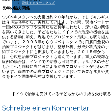
資料 チャリティグッズ
長年の協力関係
ウズベキスタンへの支援は約２０年前から、そしてキルギス
は２０１３年から、実施しています。その間、現地パートナ
Suche
ー団体のスタッフや医師たちと長年にわたり、深い協力関係
を築いてきました。子どもたちにドイツでの治療の機会を提
供する活動に加え、現地でのプロジェクト活動にも取り組ん
でいます。２００３年からウズベキスタンでは口唇口蓋裂の
nach:
治療プロジェクトがはじまり、整形外科、形成外科治療の手
術プロジェクトにも拡張していきました。２０１５年から
は、心疾患治療プロジェクトも進んでいます。重度の複雑な
症例の場合は、インドでの治療も可能です。キルギスの子ど
もたちへも同様に専門医による治療プロジェクトが行われて
います。両国での治療プロジェクトにおいて必要な器具や資
金をドイツ国際平和村は支援しています。
ドイツで治療を受けている子どもからの手紙を受け取る
Schreibe einen Kommentar