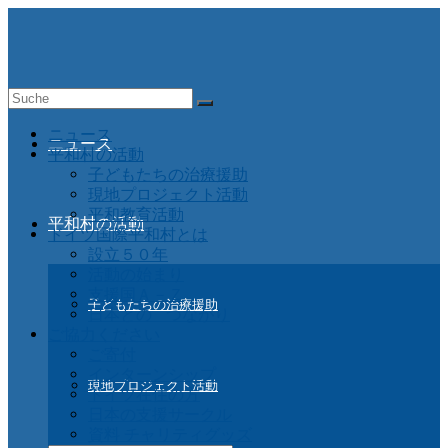
Suche
nach:
ニュース
ニュース
平和村の活動
子どもたちの治療援助
現地プロジェクト活動
平和教育活動
平和村の活動
ドイツ国際平和村とは
設立５０年
活動の始まり
支援国Ａ－Ｚ
子どもたちの治療援助
日本との つながり
ご協力ください
ご寄付
インターンシップ
現地プロジェクト活動
ドイツ在住の方
日本の支援サークル
資料 チャリティグッズ