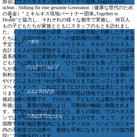
面会はウズベキスタン現地パートナー団体„Soglom avlod
uchun - Stiftung für eine gesunde Generation（健康な世代のため
の基金）“ とキルギス現地パートナー団体„Together to
ご協力ください
Health“と協力し、それぞれの様々な都市で実施し、何百人
もの子どもたちが家族とともにスタッフのもとを訪れまし
た。ドイツでの治療が必要、かつ治癒可能と判断した子ども
たちは、次回の中央アジアへの援助飛行の際にドイツへ来る
ご寄付
予定です。ウズベキスタンから１９人、キルギスから２人、
合計２１人が次回渡独することになりました。先天性の泌尿
器系疾患や、主に家庭内の事故による重度のやけどなどを子
どもたちは抱えています。「ひどいやけどを負った子どもた
インターンシップ
ちが多いことに驚愕します。」と現地入りしたドイツ国際平
和村のスタッフが語りました。「顔面全体にやけどを負い、
やけどによるひきつれが背中のほうまで起こっています。ウ
ズベキスタンで、これほどまでにひどい状況は見たことがあ
ドイツ在住の方
りません。」 やけどの初期の対処は現地でも行えますが、
後続治療が困難です。そのため、子どもたちは数か月後や数
年後には、重度の拘縮により、可動域の極端に制限されま
す。専門的な治療が必要となり、多くの場合、ウズベキスタ
日本の支援サークル
ンでは不可能な治療となってしまうのです。そこで、ドイツ
国際平和村施設敷地内になるメディカル・リハビリセンター
内の手術室での治療や、複雑な手術になるとドイツの協力病
院にて治療を行います。