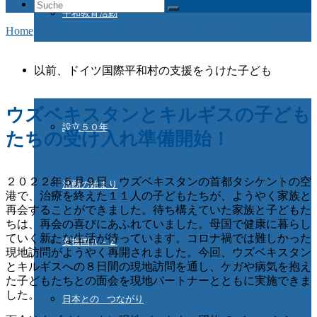
Suche
平和教育活動
nach:
Home
/
Aktuelles
/
ウズベキスタンとキルギスへの援助
ドイツ国際平和村とは
以前、ドイツ国際平和村の支援をうけた子ども
ウズベキスタンとキルギスの子ども
設立５０年
たちの受け入れ準備開始！
２０２２年５月９日、ウズベキスタンの首都タシケントの空
活動の始まり
港で、治療を終えた１１人の子どもたちが、ようやく家族と
再会することができました。待ち構えていた家族と子どもた
ちは、再会の喜びにあふれていました。母国で健康に暮らし
ていく新たな生活が待っています。コロナ禍では難しかった
支援国Ａ－Ｚ
現地訪問がようやく再開されました。今回、ウズベキスタン
とキルギスへの８日間の現地訪問を通し、ケガや病気を抱え
た子どもたちとの面会を現地パートナーとともに実施できま
した。
日本との つながり