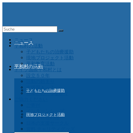
Suche
nach:
ニュース
ニュース
平和村の活動
子どもたちの治療援助
現地プロジェクト活動
平和教育活動
平和村の活動
ドイツ国際平和村とは
設立５０年
活動の始まり
支援国Ａ－Ｚ
子どもたちの治療援助
日本との つながり
ご協力ください
ご寄付
インターンシップ
現地プロジェクト活動
ドイツ在住の方
日本の支援サークル
資料 チャリティグッズ