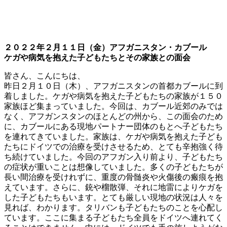
２０２２年２月１１日（金）アフガニスタン・カブール
ケガや病気を抱えた子どもたちとその家族との面会
皆さん、こんにちは、
昨日２月１０日（木）、アフガニスタンの首都カブールに到
着しました。ケガや病気を抱えた子どもたちの家族が１５０
家族ほど集まっていました。今回は、カブール近郊のみでは
なく、アフガンスタンのほとんどの州から、この面会のため
に、カブールにある現地パートナー団体のもとへ子どもたち
を連れてきていました。家族は、ケガや病気を抱えた子ども
たちにドイツでの治療を受けさせるため、とても辛抱強く待
ち続けていました。今回のアフガン入り前より、子どもたち
の症状が重いことは想像していました。多くの子どもたちが
長い間治療を受けれずに、重度の骨髄炎や火傷後の瘢痕を抱
えています。さらに、銃や榴散弾、それに地雷によりケガを
した子どもたちもいます。とても厳しい現地の状況は人々を
見れば、わかります。タリバンも子どもたちのことを心配し
ています。ここに集まる子どもたち全員をドイツへ連れてく