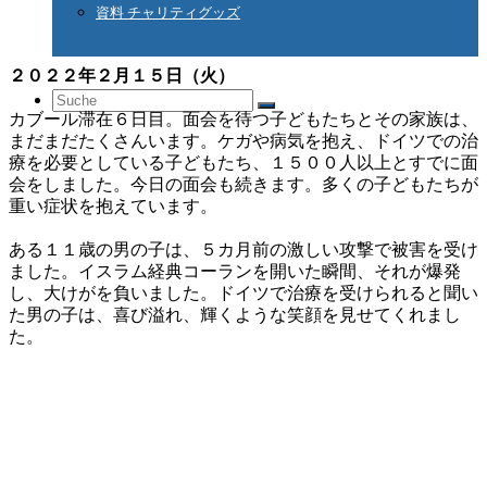
資料 チャリティグッズ
２０２２年２月１５日（火）
Suche
カブール滞在６日目。面会を待つ子どもたちとその家族は、
まだまだたくさんいます。ケガや病気を抱え、ドイツでの治
療を必要としている子どもたち、１５００人以上とすでに面
会をしました。今日の面会も続きます。多くの子どもたちが
nach:
重い症状を抱えています。
ある１１歳の男の子は、５カ月前の激しい攻撃で被害を受け
ました。イスラム経典コーランを開いた瞬間、それが爆発
し、大けがを負いました。ドイツで治療を受けられると聞い
た男の子は、喜び溢れ、輝くような笑顔を見せてくれまし
た。