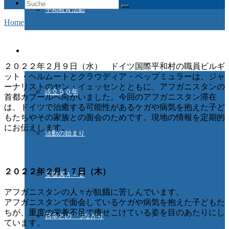
Suche
平和教育活動
nach:
Home
/
Aktuelles
/
アフガニスタンへの支援
ドイツ国際平和村とは
２０２２年２月９日（水） ドイツ国際平和村の職員ビルギ
ット・ヘルムートとクラウディア・ペップミュラーは、ジャ
ーナリストのヤン・イェッセンとともに、アフガニスタンの
設立５０年
首都カブールへ向かいました。今回のアフガニスタン滞在
は、ドイツで治癒する可能性があるケガや病気を抱えた子ど
もたちやその家族との面会のためです。現地の情報を定期的
にお伝えします。
活動の始まり
２０２２年２月１７日（木）
支援国Ａ－Ｚ
アフガニスタンの人々が飢餓に苦しんでいます。
アフガニスタンで面会しているケガや病気を抱えた子どもた
ちが、重度の栄養不足で痩せこけている姿を目のあたりにし
日本との つながり
ています。