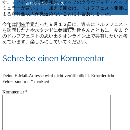
す。」とドイツ国際平和村スタッフのクラウディア・ペップ
資料 チャリティグッズ
ミュラーが言います。加えて彼女は、ドルフフェスト開催に
よる寄付金収入が見込めないことにも言及しました。
今年は開催予定だった９月１２日に、過去にドルフフェスト
Suche
を訪問した方やスタンドに参加した皆さんとともに、今まで
のドルフフェストの思い出をオンライン上で共有したいと考
えています。楽しみにしていてください。
nach:
Schreibe einen Kommentar
Deine E-Mail-Adresse wird nicht veröffentlicht.
Erforderliche
Felder sind mit
*
markiert
Kommentar
*