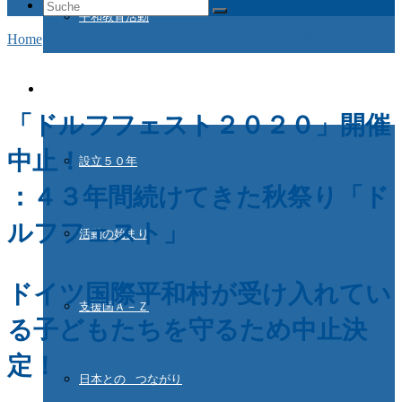
Suche
平和教育活動
nach:
Home
/
Aktuelles
/
「ドルフフェスト２０２０」開催中止！
ドイツ国際平和村とは
「ドルフフェスト２０２０」開催
中止！
設立５０年
：４３年間続けてきた秋祭り「ド
ルフフェスト」
活動の始まり
ドイツ国際平和村が受け入れてい
支援国Ａ－Ｚ
る子どもたちを守るため中止決
定！
日本との つながり