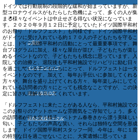
ドイツでは行動規制の段階的な緩和が始まっていますが、新
型コロナウイルスがもたらした危機によって、多くの人が集
ご協力ください
まる様々なイベントは中止せざる得ない状況になっていま
す。２０２０年９月１２日に予定していたドイツ国際平和村
のお祭り「ドルフフェスト」も同様です。ドイツ国際平和村
がドイツに受け入れている約１７０人の子どもたちを守るこ
ご寄付
とは、
ドイツ国際平和村の活動にとって最重要事項です。舞
台プログラムに加え、様々な屋台が並び、子どもたちが楽し
めるイベントなので、子どもたちも残念に思っています。入
院しての治療と、退院後も平和村施設でリハビリに励む日々
インターンシップ
を過ごしている子どもたちにとって、ドルフフェストは一大
イベントなのです。加えて、毎年お手伝いに参加してくれる
方々や、舞台を盛り上げてくれる方々、毎年楽しみにしてく
れている訪問者の方々にとっても残念なことですが、この決
ドイツ在住の方
定に皆さん理解を示してくれています。
「ドルフフェストに来たことがある人なら、平和村施設での
このお祭りのアットホームな雰囲気をご存知でしょう。多く
の訪問者が行き交う様子、ベトナム春巻きから漂う美味しい
日本の支援サークル
匂い、子どもたちの声高な笑い、それらは独特な空間を形成
します。ドイツ国際平和村スタッフ一同、今年は、年に１度
の特別な日を過ごせないことに、大変遺憾に思っていま