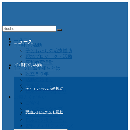
Suche
nach:
ニュース
ニュース
平和村の活動
子どもたちの治療援助
現地プロジェクト活動
平和教育活動
平和村の活動
ドイツ国際平和村とは
設立５０年
活動の始まり
支援国Ａ－Ｚ
子どもたちの治療援助
日本との つながり
ご協力ください
ご寄付
インターンシップ
現地プロジェクト活動
ドイツ在住の方
日本の支援サークル
資料 チャリティグッズ