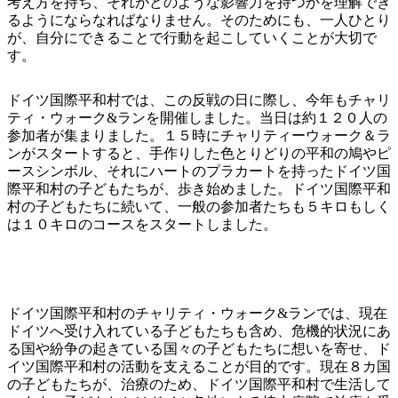
考え方を持ち、それがどのような影響力を持つかを理解でき
るようにならなればなりません。そのためにも、一人ひとり
が、自分にできることで行動を起こしていくことが大切で
す。
ドイツ国際平和村では、この反戦の日に際し、今年もチャリ
ティ・ウォーク&ランを開催しました。当日は約１２０人の
参加者が集まりました。１５時にチャリティーウォーク＆ラ
ンがスタートすると、手作りした色とりどりの平和の鳩やピ
ースシンボル、それにハートのプラカートを持ったドイツ国
際平和村の子どもたちが、歩き始めました。ドイツ国際平和
村の子どもたちに続いて、一般の参加者たちも５キロもしく
は１０キロのコースをスタートしました。
ドイツ国際平和村のチャリティ・ウォーク&ランでは、現在
ドイツへ受け入れている子どもたちも含め、危機的状況にあ
る国や紛争の起きている国々の子どもたちに想いを寄せ、ド
イツ国際平和村の活動を支えることが目的です。現在８カ国
の子どもたちが、治療のため、ドイツ国際平和村で生活して