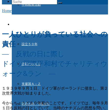
Suche
平和教育活動
nach:
Home
/
Aktuelles
/
一人ひとりが負っている社会への責任
ドイツ国際平和村とは
一人ひとりが負っている社会への
責任
設立５０年
― 反戦の日に際し
ドイツ国際平和村でチャリティウ
活動の始まり
ォーク&ラン ―
支援国Ａ－Ｚ
１９３９年９月１日、ドイツ軍がポーランドに侵攻し、第２
次世界大戦が始まりました。
今からちょうど８０年前のことです。ドイツでは、毎年９月
日本との つながり
１日を反戦の日としていて、当時のナチズムの思想を問い、