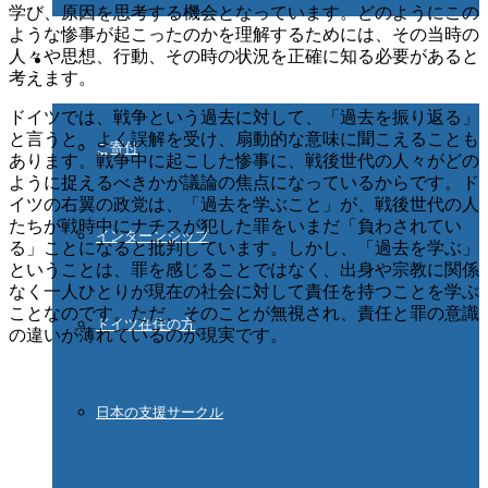
学び、原因を思考する機会となっています。どのようにこの
ような惨事が起こったのかを理解するためには、その当時の
人々や思想、行動、その時の状況を正確に知る必要があると
ご協力ください
考えます。
ドイツでは、戦争という過去に対して、「過去を振り返る」
と言うと、よく誤解を受け、扇動的な意味に聞こえることも
ご寄付
あります。戦争中に起こした惨事に、戦後世代の人々がどの
ように捉えるべきかが議論の焦点になっているからです。ド
イツの右翼の政党は、「過去を学ぶこと」が、戦後世代の人
たちが戦時中にナチスが犯した罪をいまだ「負わされてい
インターンシップ
る」ことになると批判しています。しかし、「過去を学ぶ」
ということは、罪を感じることではなく、出身や宗教に関係
なく一人ひとりが現在の社会に対して責任を持つことを学ぶ
ことなのです。ただ、そのことが無視され、責任と罪の意識
ドイツ在住の方
の違いが薄れているのが現実です。
日本の支援サークル