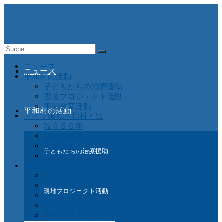
Suche
nach:
ニュース
ニュース
平和村の活動
子どもたちの治療援助
現地プロジェクト活動
平和教育活動
平和村の活動
ドイツ国際平和村とは
設立５０年
活動の始まり
支援国Ａ－Ｚ
子どもたちの治療援助
日本との つながり
ご協力ください
ご寄付
インターンシップ
現地プロジェクト活動
ドイツ在住の方
日本の支援サークル
資料 チャリティグッズ