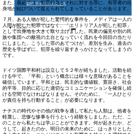
また、最近では、犯罪行為とそれに対する罪に、有罪者の出
資料 チャリティグッズ
身地が結びついて捉えられてしまっていることがあります。
７月、ある人物が犯した驚愕的な事件を、メディアは一人の
人間が犯した犯罪ではなく、「エリトリア人が犯した犯罪」
Suche
として出身地を大きく取り上げました。民衆の偏見や別の民
族や集団への敵視の土台となっていく流れを今回目の当たり
にしました。こうした罪のあてつけが、差別を生み、過去の
歴史を学ばずに、犯罪を繰り返すきっかけとなってしまうの
nach:
です。
ドイツ国際平和村は設立して５２年が経ちました。活動を続
ける中で、「平和」という概念には様々な意味があることを
確信しています。平和とは、民主的な価値観、寛容さ、社会
的平等、目的に応じた適切なコミュニケーションを確保し続
ける空間でなければなりません。そのために、「一人ひとり
が責任を持ち行動すること」が必要になります。
ナチスの時代やその他の戦争を通して私たち人類は、他者を
軽蔑し、悲惨な惨事を行うという経験をしました。ただ、こ
のことから私たちは学ぶことができます。何が起きたか、ど
うして、起きたのか。明日の未来のために、はっきりとした