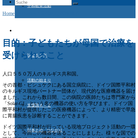
Suche
平和教育活動
nach:
Home
/
Aktuelles
/
現代的な医療機器
ドイツ国際平和村とは
目的：子どもたちが母国で治療を
受けられること
設立５０年
人口５５０万人のキルギス共和国。
活動の始まり
その首都・ビシュケクにある国立病院に、ドイツ国際平和村
のキルギス現地パートナー団体が、現代的な医療機器を届け
ました。これから数日間、この病院の医師たちは専門家から
「Solar-GI」という名の機器の使い方を学びます。ドイツ国
支援国Ａ－Ｚ
際平和村が提供したこの医療機器によって、より精密で早急
に胃腸疾患を診断することができます。
ドイツ国際平和村が行っている現地プロジェクト活動の一環
日本との つながり
として、今回この機器を送ることにしました。様々な国での