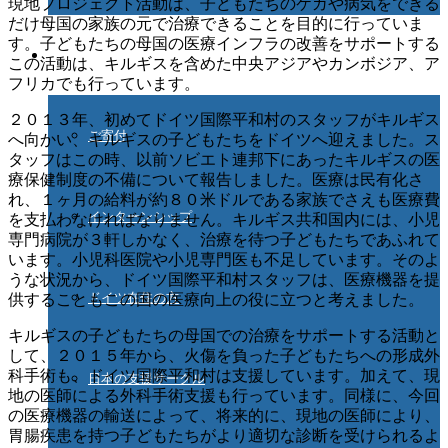
現地プロジェクト活動は、子どもたちのケガや病気をできる
だけ母国の家族の元で治療できることを目的に行っていま
す。子どもたちの母国の医療インフラの改善をサポートする
ご協力ください
この活動は、キルギスを含めた中央アジアやカンボジア、ア
フリカでも行っています。
２０１３年、初めてドイツ国際平和村のスタッフがキルギス
ご寄付
へ向かい、キルギスの子どもたちをドイツへ迎えました。ス
タッフはこの時、以前ソビエト連邦下にあったキルギスの医
療保健制度の不備について報告しました。医療は民有化さ
れ、１ヶ月の給料が約８０米ドルである家族でさえも医療費
インターンシップ
を支払わなければなりません。キルギス共和国内には、小児
専門病院が３軒しかなく、治療を待つ子どもたちであふれて
います。小児科医院や小児専門医も不足しています。そのよ
うな状況から、ドイツ国際平和村スタッフは、医療機器を提
ドイツ在住の方
供することもこの国の医療向上の役に立つと考えました。
キルギスの子どもたちの母国での治療をサポートする活動と
して、２０１５年から、火傷を負った子どもたちへの形成外
科手術も、ドイツ国際平和村は支援しています。加えて、現
日本の支援サークル
地の医師による外科手術支援も行っています。同様に、今回
の医療機器の輸送によって、将来的に、現地の医師により、
胃腸疾患を持つ子どもたちがより適切な診断を受けられるよ