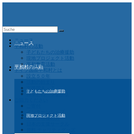
Suche
nach:
ニュース
ニュース
平和村の活動
子どもたちの治療援助
現地プロジェクト活動
平和教育活動
平和村の活動
ドイツ国際平和村とは
設立５０年
活動の始まり
支援国Ａ－Ｚ
子どもたちの治療援助
日本との つながり
ご協力ください
ご寄付
インターンシップ
現地プロジェクト活動
ドイツ在住の方
日本の支援サークル
資料 チャリティグッズ