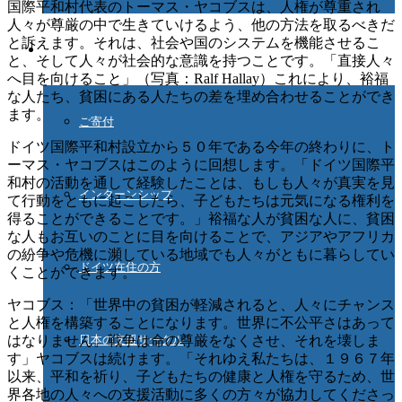
国際平和村代表のトーマス・ヤコブスは、人権が尊重され
人々が尊厳の中で生きていけるよう、他の方法を取るべきだ
と訴えます。それは、社会や国のシステムを機能させるこ
ご協力ください
と、そして人々が社会的な意識を持つことです。「直接人々
へ目を向けること」（写真：Ralf Hallay）これにより、裕福
な人たち、貧困にある人たちの差を埋め合わせることができ
ます。
ご寄付
ドイツ国際平和村設立から５０年である今年の終わりに、ト
ーマス・ヤコブスはこのように回想します。「ドイツ国際平
和村の活動を通して経験したことは、もしも人々が真実を見
インターンシップ
て行動をともに起こしたら、子どもたちは元気になる権利を
得ることができることです。」裕福な人が貧困な人に、貧困
な人もお互いのことに目を向けることで、アジアやアフリカ
の紛争や危機に瀕している地域でも人々がともに暮らしてい
ドイツ在住の方
くことができます。
ヤコブス：「世界中の貧困が軽減されると、人々にチャンス
と人権を構築することになります。世界に不公平さはあって
はなりません。戦争は命の尊厳をなくさせ、それを壊しま
日本の支援サークル
す」ヤコブスは続けます。「それゆえ私たちは、１９６７年
以来、平和を祈り、子どもたちの健康と人権を守るため、世
界各地の人々への支援活動に多くの方々が協力してくださっ