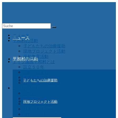
Suche
nach:
ニュース
ニュース
平和村の活動
子どもたちの治療援助
現地プロジェクト活動
平和教育活動
平和村の活動
ドイツ国際平和村とは
設立５０年
活動の始まり
支援国Ａ－Ｚ
子どもたちの治療援助
日本との つながり
ご協力ください
ご寄付
インターンシップ
現地プロジェクト活動
ドイツ在住の方
日本の支援サークル
資料 チャリティグッズ