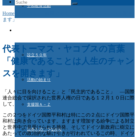
Suche
平和教育活動
nach:
Home
/
Aktuelles
/
「健康であることは人生のチャンスを開き
ます」
ドイツ国際平和村とは
代表トーマス・ヤコブスの言葉
設立５０年
「健康であることは人生のチャン
スを開きます」
活動の始まり
「人々に目を向けること」と「民主的であること」 ―国際
連合総会で採択された世界人権の日である１２月１０日に際
して、
支援国Ａ－Ｚ
この２つをドイツ国際平和村は特にこの２点にドイツ国際平
和村は向き合っています。ますます増加する紛争による対立
と世界中で見受けられる挑発、そしてドイツ新政府に樹立に
日本との つながり
あたっての政治的な駆け引きが行われているこの時、ドイツ