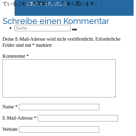
ていることを大変嬉しく、心強く思います。」
資料 チャリティグッズ
Schreibe einen Kommentar
Suche
Deine E-Mail-Adresse wird nicht veröffentlicht.
Erforderliche
Felder sind mit
*
markiert
nach:
Kommentar
*
Name
*
E-Mail-Adresse
*
Website