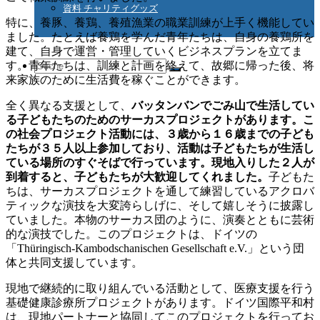
資料 チャリティグッズ
特に、養豚、養鶏、養殖漁業の職業訓練が上手く機能してい
ました。たとえば養鶏を学んだ青年たちは、自身の養鶏所を
建て、自身で運営・管理していくビジネスプランを立てま
Suche
す。青年たちは、訓練と計画を終えて、故郷に帰った後、将
来家族のために生活費を稼ぐことができます。
全く異なる支援として、
バッタンバンでごみ山で生活してい
る子どもたちのためのサーカスプロジェクトがあります。こ
nach:
の社会プロジェクト活動には、３歳から１６歳までの子ども
たちが３５人以上参加しており、活動は子どもたちが生活し
ている場所のすぐそばで行っています。現地入りした２人が
到着すると、子どもたちが大歓迎してくれました。
子どもた
ちは、サーカスプロジェクトを通して練習しているアクロバ
ティックな演技を大変誇らしげに、そして嬉しそうに披露し
ていました。本物のサーカス団のように、演奏とともに芸術
的な演技でした。このプロジェクトは、ドイツの
「Thüringisch-Kambodschanischen Gesellschaft e.V.」という団
体と共同支援しています。
現地で継続的に取り組んでいる活動として、医療支援を行う
基礎健康診療所プロジェクトがあります。ドイツ国際平和村
は、現地パートナーと協同してこのプロジェクトを行ってお