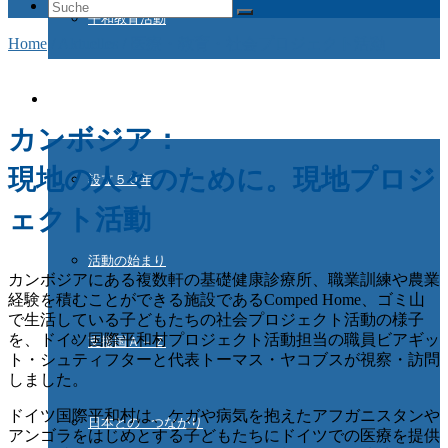
Suche
平和教育活動
nach:
Home
/
Aktuelles
/
医療・教育・社会プロジェクト活動
ドイツ国際平和村とは
カンボジア：
現地の人々のために。現地プロジ
設立５０年
ェクト活動
活動の始まり
カンボジアにある複数軒の基礎健康診療所、職業訓練や農業
経験を積むことができる施設であるComped Home、ゴミ山
で生活している子どもたちの社会プロジェクト活動の様子
を、ドイツ国際平和村プロジェクト活動担当の職員ビアギッ
支援国Ａ－Ｚ
ト・シュティフターと代表トーマス・ヤコブスが視察・訪問
しました。
ドイツ国際平和村は、ケガや病気を抱えたアフガニスタンや
日本との つながり
アンゴラをはじめとする子どもたちにドイツでの医療を提供