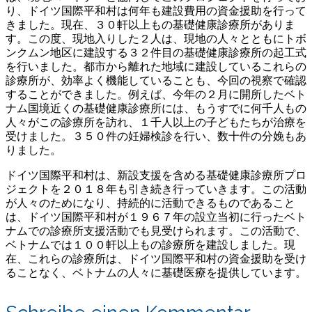
り、ドイツ国際平和村は何年も建設費用の資金援助を行って
きました。現在、３０軒以上もの基礎健康診療所がありま
す。この度、現地入りした２人は、現地の人々とともにトボ
ンクムン地区に建設する３２件目の基礎健康診療所の起工式
を行いました。都市から離れた地域に建設しているこれらの
診療所が、効率よく機能していることも、今回の視察で確認
することができました。例えば、今年の２月に開所したベト
ナム国境近くの基礎健康診療所には、もうすでに何千人もの
人々がこの診療所を訪れ、１千人以上の子どもたちが治療を
受けました。３５０件の妊婦検診を行い、数十件の分娩もあ
りました。
ドイツ国際平和村は、新設支援を含める基礎健康診療所プロ
ジェクトを２０１８年も引き続き行っていきます。この活動
が人々のためになり、持続的に活動できるものであること
は、ドイツ国際平和村が１９６７年の設立当初に行ったベト
ナムでの診療所支援活動でも見受けられます。この活動で、
ベトナムでは１００軒以上もの診療所を建設しました。現
在、これらの診療所は、ドイツ国際平和村の資金援助を受け
ることなく、ベトナムの人々に基礎医療を提供しています。