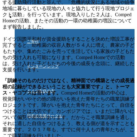
する援助飛行活動と並んで、「危機的状況にある地域や紛争
地域に暮らしている現地の人々と協力して行う現地プロジェ
クト活動」を行っています。現地入りした２人は、Comped
ご協力ください
Homeの活動、またその活動の一環の幼稚園の増設について
まず報告しました。
ドイツ国際平和村が資金援助をすることを決めた増設工事が
ご寄付
完了すると、幼稚園の収容人数が５４人に増え、農家の子ど
もたちや、集めたごみを売って生活している家族の子どもた
ちの受け入れも可能になります。Comped Homeでの活動
は、受け入れた子どもたちの今後の成長を念頭に、継続した
インターンシップ
支援を行います。
「訓練そのものだけではなく、精神面での構築とその成長過
程の記録ができるということも大変重要です」と、トーマ
ドイツ在住の方
ス・ヤコブスは言います。
Comped Homeの活動の中心は、
視覚障がいやその他の障がいを抱えた青年たちの職業訓練プ
ロジェクトです。障がいを抱えた青年たちにとって、自信を
つけることは大切です。カンボジアでは、いまだに障がいに
日本の支援サークル
ついて偏見や差別があります。だからこそ職業訓練を通し、
それに適した自信をつけるよう、教える側が道を示すことも
重要です。２０１７年も、すでに何十人もの青年たちが、こ
こで職業訓練を行いました。