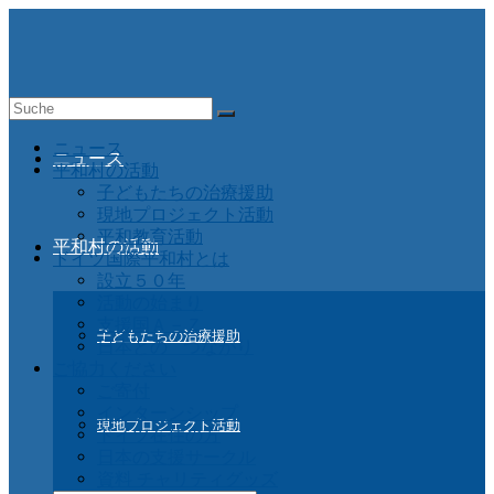
Suche
nach:
ニュース
ニュース
平和村の活動
子どもたちの治療援助
現地プロジェクト活動
平和教育活動
平和村の活動
ドイツ国際平和村とは
設立５０年
活動の始まり
支援国Ａ－Ｚ
子どもたちの治療援助
日本との つながり
ご協力ください
ご寄付
インターンシップ
現地プロジェクト活動
ドイツ在住の方
日本の支援サークル
資料 チャリティグッズ