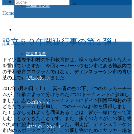
Suche
平和教育活動
nach:
Home
/
Aktuelles
/
ドイツ国際平和村サッカートーナメント！
ドイツ国際平和村とは
設立５０年関連行事の第１弾！
設立５０年
ドイツ国際平和村の平和教育部は、様々な年代の様々な人々
を繋げていますが、今回オーバーハウゼン市にある施設内で
の平和教育プログラムではなく、ディンスラーケン市の青い
芝の上で、人々を繋げました！
活動の始まり
2017年5月20日（土）、真っ青の空の下、7つのサッカーチー
ムが、年齢によって分けられた2つのトーナメントに参加し
ました。もちろんこのトーナメントにドイツ国際平和村の子
支援国Ａ－Ｚ
どもたちチームも参加し、1つのチームは1位を獲得しまし
た！しかしそれよりも価値あることは、皆が一緒になって楽
しむことができたことです。また、多くの方々がこの催し物
のために協力して下さいました。例えば、ディンスラーケン
日本との つながり
市内のスポーツクラブが、この催し物のためにサッカー場を