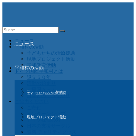
Suche
nach:
ニュース
ニュース
平和村の活動
子どもたちの治療援助
現地プロジェクト活動
平和教育活動
平和村の活動
ドイツ国際平和村とは
設立５０年
活動の始まり
支援国Ａ－Ｚ
子どもたちの治療援助
日本との つながり
ご協力ください
ご寄付
インターンシップ
現地プロジェクト活動
ドイツ在住の方
日本の支援サークル
資料 チャリティグッズ