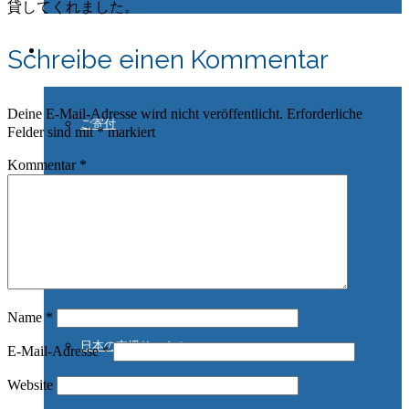
貸してくれました。
ご協力ください
Schreibe einen Kommentar
Deine E-Mail-Adresse wird nicht veröffentlicht.
Erforderliche
ご寄付
Felder sind mit
*
markiert
Kommentar
*
インターンシップ
ドイツ在住の方
Name
*
日本の支援サークル
E-Mail-Adresse
*
Website