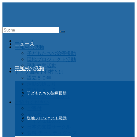
Suche
nach:
ニュース
ニュース
平和村の活動
子どもたちの治療援助
現地プロジェクト活動
平和教育活動
平和村の活動
ドイツ国際平和村とは
設立５０年
活動の始まり
支援国Ａ－Ｚ
子どもたちの治療援助
日本との つながり
ご協力ください
ご寄付
インターンシップ
現地プロジェクト活動
ドイツ在住の方
日本の支援サークル
資料 チャリティグッズ