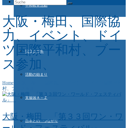
Suche
平和教育活動
nach:
大阪・梅田、国際協
ドイツ国際平和村とは
力、イベント、ドイ
ツ国際平和村、ブー
設立５０年
ス参加、
活動の始まり
Home
/
大阪・梅田、国際協力、イベント、ドイツ国際平和
村、ブース参加、
支援国Ａ－Ｚ
大阪・梅田 「第３３回ワン・ワ
日本との つながり
ールド・フェスティバル」