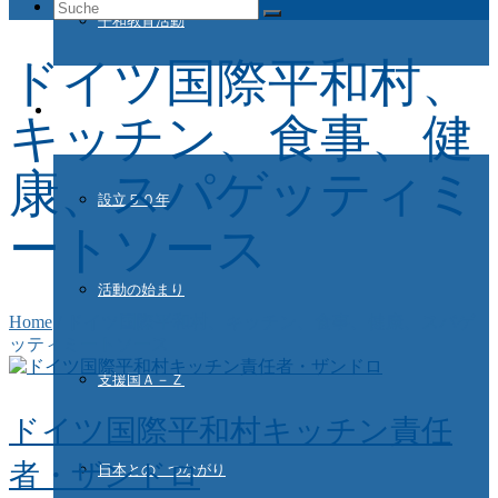
Suche
平和教育活動
nach:
ドイツ国際平和村、
ドイツ国際平和村とは
キッチン、食事、健
康、スパゲッティミ
設立５０年
ートソース
活動の始まり
Home
/
ドイツ国際平和村、キッチン、食事、健康、スパゲ
ッティミートソース
支援国Ａ－Ｚ
ドイツ国際平和村キッチン責任
者・ザンドロ
日本との つながり