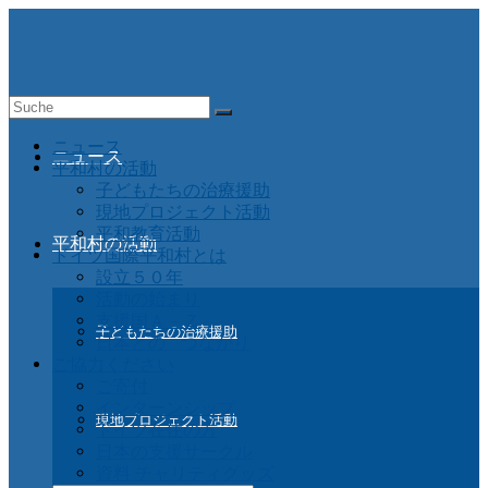
Suche
nach:
ニュース
ニュース
平和村の活動
子どもたちの治療援助
現地プロジェクト活動
平和教育活動
平和村の活動
ドイツ国際平和村とは
設立５０年
活動の始まり
支援国Ａ－Ｚ
子どもたちの治療援助
日本との つながり
ご協力ください
ご寄付
インターンシップ
現地プロジェクト活動
ドイツ在住の方
日本の支援サークル
資料 チャリティグッズ