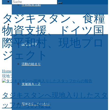
Suche
平和教育活動
nach:
タジキスタン、食糧
ドイツ国際平和村とは
物資支援、ドイツ国
際平和村、現地プロ
設立５０年
ジェクト
活動の始まり
Home
/
タジキスタン、食糧物資支援、ドイツ国際平和村、
現地プロジェクト
支援国Ａ－Ｚ
タジキスタンへ現地入りしたスタ
ッフからの報告
日本との つながり