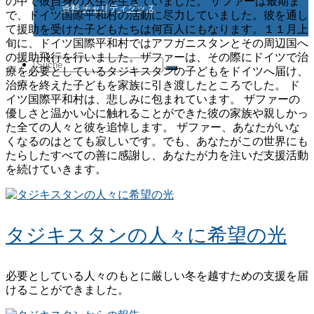
の中で彼自身の人生を生きていました。 ザファーは最期ま
資料 チャリティグッズ
で、ドイツ国際平和村の活動に尽力していました。彼を通し
て援助を受けた子どもたちは何百人にもなります。１１月上
旬に、ドイツ国際平和村ではアフガニスタンとその周辺国へ
の援助飛行を行いました。ザファーは、その際にドイツで治
Suche
療を必要としているタジキスタンの子どもをドイツへ届け、
治療を終えた子どもを家族に引き渡したところでした。 ド
イツ国際平和村は、悲しみに包まれています。 ザファーの
優しさと温かい心に触れることができた彼の家族や親しかっ
nach:
た全ての人々と彼を追悼します。 ザファー、あなたがいな
くなるのはとても寂しいです。でも、あなたがこの世界にも
たらしたすべての善に感謝し、あなたが力を注いだ支援活動
を続けていきます。
タジキスタンの人々に希望の光
必要としている人々のもとに厳しい冬を越すための支援を届
けることができました。