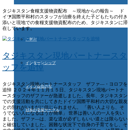
タジキスタン食糧支援物資配布 ～現地からの報告～ ド
ご協力ください
イツ国際平和村のスタッフが治療を終えた子どもたちの付き
添いと現地での食糧支援物資配布のため、タジキスタンに滞
在しています。
ご寄付
タジキスタン現地パートナースタ
インターンシップ
ッフを追悼
タジキスタン現地パートナースタッフ ザファ―・ヨロフを
ドイツ在住の方
追悼 ２０２４年１１月１５日、タジキスタン現地パートナ
ースタッフのザファーが急逝しました。長年、タジキスタン
での支援活動を共にしてきたドイツ国際平和村の大切な親友
との別れがいまだに信じられません。 「善い人よりも、そ
日本の支援サークル
うでない人になるほうが簡単」 世界は善い人の一人を失い
ました。ザファ―は、楽な道が必ずしもいい道とは限らない
と確信していました。困難な状況下で自身の子育てをし、そ