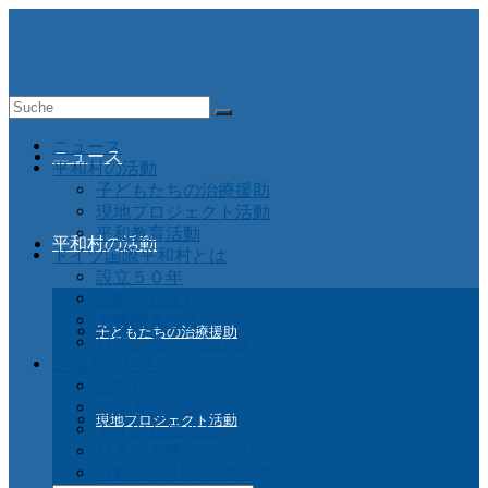
Suche
nach:
ニュース
ニュース
平和村の活動
子どもたちの治療援助
現地プロジェクト活動
平和教育活動
平和村の活動
ドイツ国際平和村とは
設立５０年
活動の始まり
支援国Ａ－Ｚ
子どもたちの治療援助
日本との つながり
ご協力ください
ご寄付
インターンシップ
現地プロジェクト活動
ドイツ在住の方
日本の支援サークル
資料 チャリティグッズ