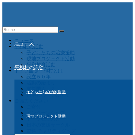
Suche
nach:
ニュース
ニュース
平和村の活動
子どもたちの治療援助
現地プロジェクト活動
平和教育活動
平和村の活動
ドイツ国際平和村とは
設立５０年
活動の始まり
支援国Ａ－Ｚ
子どもたちの治療援助
日本との つながり
ご協力ください
ご寄付
インターンシップ
現地プロジェクト活動
ドイツ在住の方
日本の支援サークル
資料 チャリティグッズ