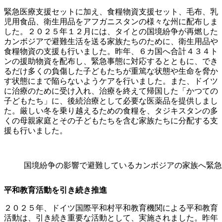
緊急医療支援セットに加え、食糧物資支援セット、毛布、乳
児用食品、衛生用品をアフガニスタンの様々な州に配布しま
した。２０２５年１２月には、タイとの国境紛争が再燃した
カンボジアで避難生活を送る家族たちのために、衛生用品や
食糧物資の支援も行いました。昨年、６カ国へ合計４３４ト
ンの援助物資を配布し、緊急事態に対応するとともに、でき
るだけ多くの負傷した子どもたちが重篤な状態や生命を脅か
す状態にまで陥らないようケアを行いました。また、ドイツ
に治療のために受け入れ、治療を終えて帰国した「かつての
子どもたち」に、後続治療として必要な医薬品を提供しまし
た。厳しい冬を乗り越えるための食糧を、タジキスタンの多
くの母親家庭とその子どもたちを含む家族たちに分配する支
援も行いました。
国境紛争の影響で避難しているカンボジアの家族へ緊急
平和教育活動を引き続き推進
２０２５年、ドイツ国際平和村平和教育機関による平和教育
活動は、引き続き重要な活動として、実施されました。昨年