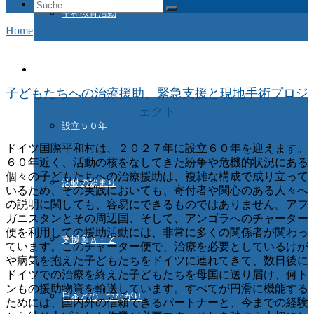
Suche
平和教育活動
nach:
Home
/
Aktuelles
/
２０２５年活動報告
ドイツ国際平和村とは
子どもたちへの治療援助、緊急支援と現地手術プロジ
ェクト
設立５０年
ドイツ国際平和村は、２０２７年に設立６０年を迎えます。
６０年近く、活動の核をなしてきた紛争や危機的状況にある
個々の子どもたちへの治療援助は、複雑な構成で成り立って
活動の始まり
いるため、その実践においても、寄付者や関心のある人々へ
の説明に関しても、容易にできるものではありません。アフ
ガニスタンとその周辺国、そして、アンゴラへのチャーター
便を利用しての援助活動には、非常に多くの関係者が関わっ
支援国Ａ－Ｚ
ています。このチャーター便で、治療を必要としているけが
や病気を抱えた子どもたちをドイツに連れてきて、数日後に
ドイツでの治療を終えた子どもたちを母国に送り届け、何ト
ンもの援助物資を輸送しています。すべてが円滑に機能する
日本との つながり
ためには、国内外の信頼できるパートナーと、今までの経験