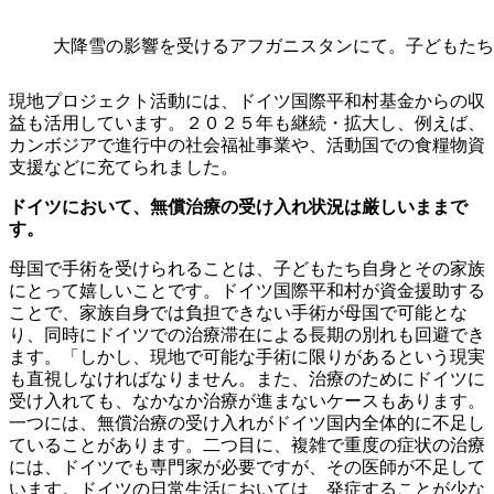
大降雪の影響を受けるアフガニスタンにて。子どもたち
現地プロジェクト活動には、ドイツ国際平和村基金からの収
益も活用しています。２０２５年も継続・拡大し、例えば、
カンボジアで進行中の社会福祉事業や、活動国での食糧物資
支援などに充てられました。
ドイツにおいて、無償治療の受け入れ状況は厳しいままで
す。
母国で手術を受けられることは、子どもたち自身とその家族
にとって嬉しいことです。ドイツ国際平和村が資金援助する
ことで、家族自身では負担できない手術が母国で可能とな
り、同時にドイツでの治療滞在による長期の別れも回避でき
ます。「しかし、現地で可能な手術に限りがあるという現実
も直視しなければなりません。また、治療のためにドイツに
受け入れても、なかなか治療が進まないケースもあります。
一つには、無償治療の受け入れがドイツ国内全体的に不足し
ていることがあります。二つ目に、複雑で重度の症状の治療
には、ドイツでも専門家が必要ですが、その医師が不足して
います。ドイツの日常生活においては、発症することが少な