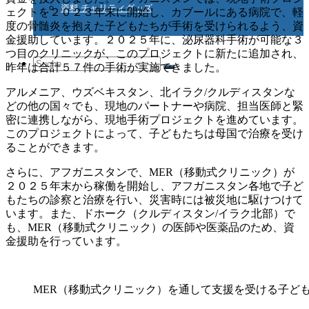
資料 チャリティグッズ
ェクトを２０２３年末に開始し、カブールにある病院で、軽
度の骨髄炎を抱えた子どもたちが手術を受けられるよう、資
金援助しています。２０２５年に、泌尿器科手術が可能な３
つ目のクリニックが、このプロジェクトに新たに追加され、
Suche
昨年は合計５７件の手術が実施できました。
アルメニア、ウズベキスタン、北イラク/クルディスタンな
どの他の国々でも、現地のパートナーや病院、担当医師と緊
nach:
密に連携しながら、現地手術プロジェクトを進めています。
このプロジェクトによって、子どもたちは母国で治療を受け
ることができます。
さらに、アフガニスタンで、MER（移動式クリニック）が
２０２５年末から稼働を開始し、アフガニスタン各地で子ど
もたちの診察と治療を行い、災害時には被災地に駆けつけて
います。また、ドホーク（クルディスタン/イラク北部）で
も、MER（移動式クリニック）の医師や医薬品のため、資
金援助を行っています。
MER（移動式クリニック）を通して支援を受ける子ど