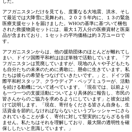
した。
アフガニスタンだけを見ても、度重なる大地震、洪水、そし
て最近では大降雪に見舞われ、２０２５年内に、１３の緊急
医療支援セットを届けました。WHOの基準に基づいて梱包
された救援物資セットには、最大１万人分の医療資材と医薬
品が含まれており、１セットの平均価格は約３万ユーロで
す。
アフガニスタンからは、他の援助団体のほとんどが離れてし
まい、ドイツ国際平和村はほぼ単独で活動しています。「ア
フガニスタンは荒廃していますが、現地の人々や子どもたち
も自分たちの未来のために勇敢に、懸命に生きています。私
たちは彼らの希望をつなげていきたいです。」と、ドイツ国
際平和村スタッフ、クラウディア・ペップミュラーが、活動
を続ける動機について述べています。「現在では、以前より
も一つ一つの支援活動についてより具体的に報告し、市民の
皆さんからのご協力を求めるようにしています」と彼女は続
けて説明します。「現在、寄付をくださる皆さん自身も、生
活資金を節約しなければならないというプレッシャーにさら
されていることが多く、寄付に対して堅実的にならざるを得
ません。私たちはそれを理解しており、最大限の透明性を確
保ししたいと意識しています。」