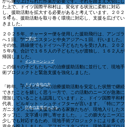
から練り上げられた作業が必要です。それを踏まえ大切にし
た上で、ドイツ国際平和村は、変化する状況に柔軟に対応
し、援助活動を拡大する必要があると考えています。２０２
ご協力ください
５年も、援助活動を取り巻く環境に対応し、支援を広げてい
きました。
２０２５年、チャーター便を使用した援助飛行は、アンゴラ
ご寄付
へ１回、アフガニスタンと中央アジアへ１回、行いました。
その他、路線便でもドイツへ子どもたちを受け入れ、２０２
５年内、合計で１６５人の子どもたちが渡独し、１６２人が
帰国しました。
インターンシップ
この個々の子どもたちへの治療援助活動に並行して、現地手
術プロジェクトと緊急支援を強化しました。
ドイツ在住の方
「昨年、子どもたちへの治療援助活動を安定した状態で継続
できたことを嬉しく思う一方で、この活動のニーズが急激に
増加していることも認識しています」と、ドイツ国際平和村
代表、ビルギット・シュティフターが言います。「特にアフ
日本の支援サークル
ガニスタンでは、支援を求める家族たちが、現地入りしたス
タッフに、文字通り押し寄せました。」この膨大なニーズに
少しでも対応するため、現地手術プロジェクトにより多くの
資金を投入しました。アフガニスタンでは、現地手術プロジ