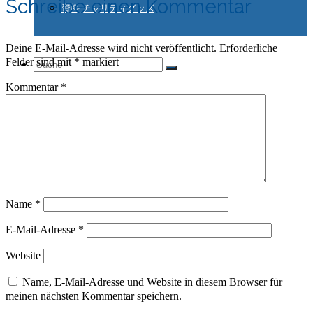
Schreibe einen Kommentar
資料 チャリティグッズ
Deine E-Mail-Adresse wird nicht veröffentlicht.
Erforderliche
Felder sind mit
*
markiert
Suche
Kommentar
*
nach:
Name
*
E-Mail-Adresse
*
Website
Name, E-Mail-Adresse und Website in diesem Browser für
meinen nächsten Kommentar speichern.