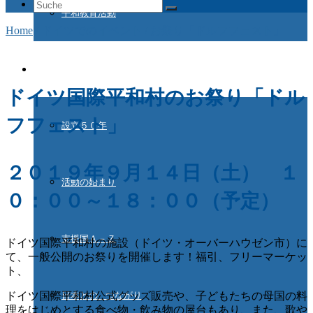
Suche
平和教育活動
nach:
Home
/
ドイツでのイベント
/
お祭り「ドルフフェスト」
ドイツ国際平和村とは
ドイツ国際平和村のお祭り「ドル
フフェスト」
設立５０年
２０１９年９月１４日（土） １
活動の始まり
０：００～１８：００（予定）
支援国Ａ－Ｚ
ドイツ国際平和村の施設（ドイツ・オーバーハウゼン市）に
て、一般公開のお祭りを開催します！
福引、フリーマーケッ
ト、
ドイツ国際平和村公式グッズ販売や、子どもたちの母国の料
日本との つながり
理をはじめとする食べ物・飲み物の屋台もあり、また、歌や