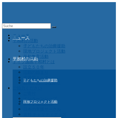
Suche
nach:
ニュース
ニュース
平和村の活動
子どもたちの治療援助
現地プロジェクト活動
平和教育活動
平和村の活動
ドイツ国際平和村とは
設立５０年
活動の始まり
支援国Ａ－Ｚ
子どもたちの治療援助
日本との つながり
ご協力ください
ご寄付
インターンシップ
現地プロジェクト活動
ドイツ在住の方
日本の支援サークル
資料 チャリティグッズ