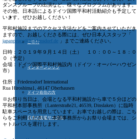
ダンスグループの出演など、様々なプログラムがあります。
その他
、日本語によるドイツ国際平和村活動紹介も予定して
ご協力ください
います。ぜひお越しください！
平和村施設までのアクセス方法などをご案内させていただき
ますので、お越しくださる際には、ぜひ日本人スタッフ「
japanpeace@friedensdorf.de
」までご連絡ください。
ご寄付
日時：２０１９年９月１４日（土） １０：００～１８：０
０（予定）
会場：ドイツ国際平和村施設内（ドイツ・オーバーハウゼン
インターンシップ
市）
住所：Friedensdorf International
Rua Hiroshima1, 46147 Oberhausen
ドイツ在住の方
※お祭り当日は、会場となる平和村施設から車で５分ほどの
平和村本部事務所（Lanterstraße21, 46539, Dinslaken）に臨時
駐車スペースを用意しています。お車でお越しの際は、こち
らをご利用ください。本部事務所からお祭り会場までは、シ
日本の支援サークル
ャトルバスを運行します。