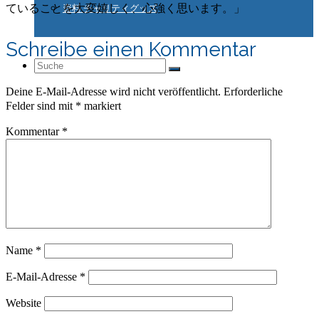
ていることを大変嬉しく、心強く思います。」
資料 チャリティグッズ
Schreibe einen Kommentar
Suche
Deine E-Mail-Adresse wird nicht veröffentlicht.
Erforderliche
Felder sind mit
*
markiert
nach:
Kommentar
*
Name
*
E-Mail-Adresse
*
Website