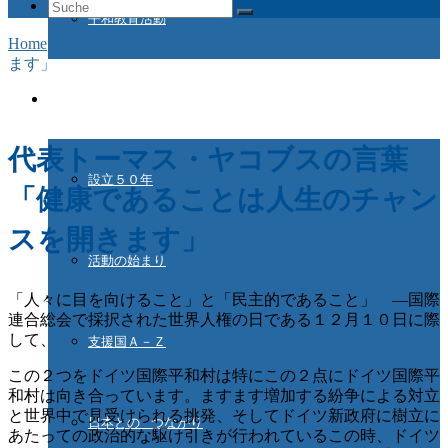
Suche
平和教育活動
nach:
Home
/
Aktuelles
/
「健康であることは人生のチャンスを開き
ます」
ドイツ国際平和村とは
代表トーマス・ヤコブスの言葉
設立５０年
「健康であることは人生のチャン
スを開きます」
活動の始まり
「人々に目を向けること」と「民主的であること」 ―国際
連合総会で採択された世界人権の日である１２月１０日に際
して、
支援国Ａ－Ｚ
この２つをドイツ国際平和村は特にこの２点にドイツ国際平
和村は向き合っています。ますます増加する紛争による対立
と世界中で見受けられる挑発、そしてドイツ新政府に樹立に
日本との つながり
あたっての政治的な駆け引きが行われているこの時、ドイツ