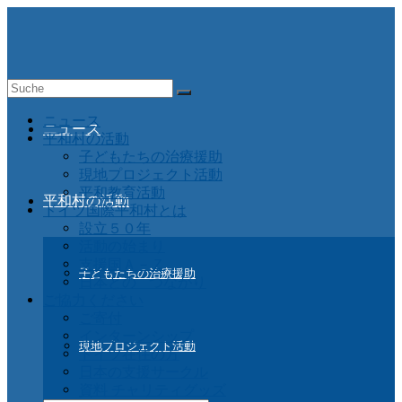
Suche
nach:
ニュース
ニュース
平和村の活動
子どもたちの治療援助
現地プロジェクト活動
平和教育活動
平和村の活動
ドイツ国際平和村とは
設立５０年
活動の始まり
支援国Ａ－Ｚ
子どもたちの治療援助
日本との つながり
ご協力ください
ご寄付
インターンシップ
現地プロジェクト活動
ドイツ在住の方
日本の支援サークル
資料 チャリティグッズ