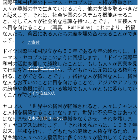
国際平和村代表のトーマス・ヤコブスは、人権が尊重され
人々が尊厳の中で生きていけるよう、他の方法を取るべきだ
と訴えます。それは、社会や国のシステムを機能させるこ
ご協力ください
と、そして人々が社会的な意識を持つことです。「直接人々
へ目を向けること」（写真：Ralf Hallay）これにより、裕福
な人たち、貧困にある人たちの差を埋め合わせることができ
ます。
ご寄付
ドイツ国際平和村設立から５０年である今年の終わりに、ト
ーマス・ヤコブスはこのように回想します。「ドイツ国際平
和村の活動を通して経験したことは、もしも人々が真実を見
インターンシップ
て行動をともに起こしたら、子どもたちは元気になる権利を
得ることができることです。」裕福な人が貧困な人に、貧困
な人もお互いのことに目を向けることで、アジアやアフリカ
の紛争や危機に瀕している地域でも人々がともに暮らしてい
ドイツ在住の方
くことができます。
ヤコブス：「世界中の貧困が軽減されると、人々にチャンス
と人権を構築することになります。世界に不公平さはあって
はなりません。戦争は命の尊厳をなくさせ、それを壊しま
日本の支援サークル
す」ヤコブスは続けます。「それゆえ私たちは、１９６７年
以来、平和を祈り、子どもたちの健康と人権を守るため、世
界各地の人々への支援活動に多くの方々が協力してくださっ