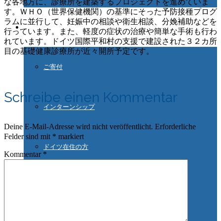
な各地方に、診療所を建築するプロジェクトを進めていま
す。ＷＨＯ（世界保健機関）の基準にそった予防接種プログ
ラムに並行して、妊娠中の相談や衛生相談、分娩補助などを
ご協力ください
行っています。また、軽度の症状の治療や簡単な手術も行わ
れています。ドイツ国際平和村の支援で建設された３２カ所
目の基礎健康診療所が近々開所予定です。
ご寄付
Schreibe einen Kommentar
インターンシップ
Deine E-Mail-Adresse wird nicht veröffentlicht.
Erforderliche
Felder sind mit
*
markiert
ドイツ在住の方
Kommentar
*
日本の支援サークル