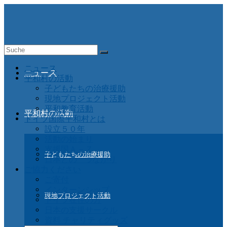
Suche
nach:
ニュース
ニュース
平和村の活動
子どもたちの治療援助
現地プロジェクト活動
平和教育活動
平和村の活動
ドイツ国際平和村とは
設立５０年
活動の始まり
支援国Ａ－Ｚ
子どもたちの治療援助
日本との つながり
ご協力ください
ご寄付
インターンシップ
現地プロジェクト活動
ドイツ在住の方
日本の支援サークル
資料 チャリティグッズ