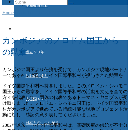
Suche
平和教育活動
nach:
Home
/
Aktuelles
/
カンボジアのノロドム国王からの勲章
ドイツ国際平和村とは
カンボジアのノロドム国王から
の勲章
設立５０年
カンボジア国王より任務を受けて、カンボジア現地パートナ
ーであるヘング氏がドイツ国際平和村が授与された勲章を
活動の始まり
ドイツ国際平和村へ持参しました。このノロドム・シハモニ
国王からの勲章を、ドイツ国際平和村の活動を支える全ての
方々を代表して、団体の代表であるトーマス・ヤコブスが受
支援国Ａ－Ｚ
け取りました。ノロドム・シハモニ国王は、ドイツ国際平和
村がカンボジアで進めている持続可能な現地プロジェクト活
動に対し、感謝の意を表してくださいました。
日本との つながり
2002年以来、ドイツ国際平和村は、基礎医療の供給が不十分